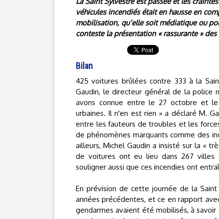
La Saint Sylvestre est passée et les crainte
véhicules incendiés était en hausse en comp
mobilisation, qu’elle soit médiatique ou poli
conteste la présentation « rassurante » de
Bilan
425 voitures brûlées contre 333 à la Sain
Gaudin, le directeur général de la police 
avons connue entre le 27 octobre et le
urbaines. Il n'en est rien » a déclaré M. 
entre les fauteurs de troubles et les forc
de phénomènes marquants comme des incend
ailleurs, Michel Gaudin a insisté sur la « t
de voitures ont eu lieu dans 267 villes
souligner aussi que ces incendies ont entra
En prévision de cette journée de la Saint
années précédentes, et ce en rapport avec
gendarmes avaient été mobilisés, à savoir 