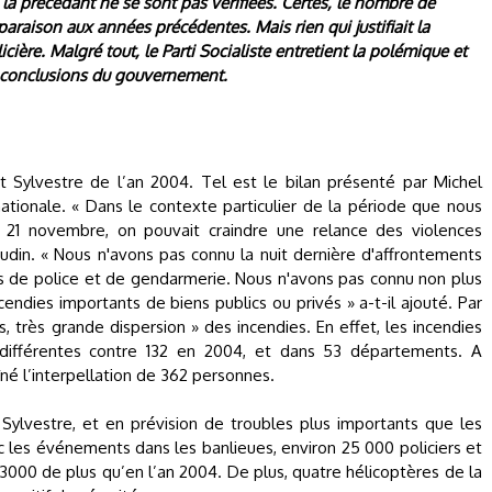
s la précédant ne se sont pas vérifiées. Certes, le nombre de
araison aux années précédentes. Mais rien qui justifiait la
cière. Malgré tout, le Parti Socialiste entretient la polémique et
s conclusions du gouvernement.
t Sylvestre de l’an 2004. Tel est le bilan présenté par Michel
nationale. « Dans le contexte particulier de la période que nous
 21 novembre, on pouvait craindre une relance des violences
Gaudin. « Nous n'avons pas connu la nuit dernière d'affrontements
es de police et de gendarmerie. Nous n'avons pas connu non plus
ies importants de biens publics ou privés » a-t-il ajouté. Par
rès, très grande dispersion » des incendies. En effet, les incendies
 différentes contre 132 en 2004, et dans 53 départements. A
îné l’interpellation de 362 personnes.
 Sylvestre, et en prévision de troubles plus importants que les
 les événements dans les banlieues, environ 25 000 policiers et
3000 de plus qu’en l’an 2004. De plus, quatre hélicoptères de la