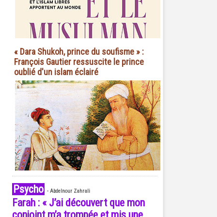
« Dara Shukoh, prince du soufisme » :
François Gautier ressuscite le prince
oublié d'un islam éclairé
Psycho
-
Abdelnour Zahrali
Farah : « J’ai découvert que mon
conjoint m’a trompée et mis une