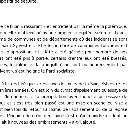
positif de sécurité.
ste ce bilan « rassurant » et entretient par la même la polémique.
le ». Elle « atteint hélas une ampleur inégalée: selon les bilans,
omme de communes et de départements où des incidents se sont
ne Saint Sylvestre ». Et « le nombre de communes touchées est
parti d’opposition. « La fête a été gâchée pour nombre de nos
s ont été pris à partie, certains d'entre eux ont été blessés.
ces, le calme et la tranquillité ne sont malheureusement pas
ent », s’est indigné le Parti socialiste.
 à lui déclaré que « c'est une des nuits de la Saint Sylvestre les
ernières années. On est loin du climat d'apaisement qu'essaye de
e l'Intérieur ». « La précipitation avec laquelle on essaye de
ut ça s'est très bien passé est une mise en scène qui vise à
est bien loin du retour au calme, de l'apaisement ou de la reprise
s. L'inquiétude qu'on peut avoir c'est qu'au moindre incident, au
 ait à nouveau des embrasements » a-t-il ajouté.