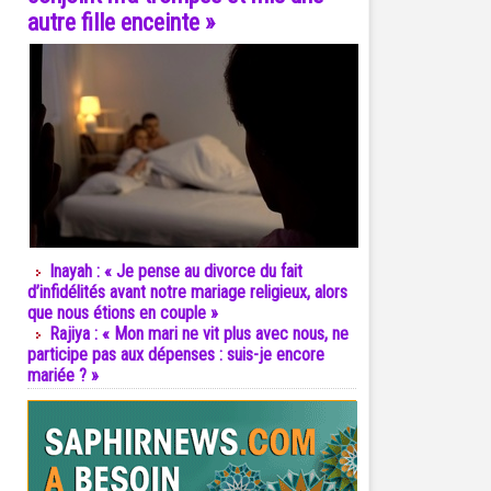
autre fille enceinte »
Inayah : « Je pense au divorce du fait
d’infidélités avant notre mariage religieux, alors
que nous étions en couple »
Rajiya : « Mon mari ne vit plus avec nous, ne
participe pas aux dépenses : suis-je encore
mariée ? »