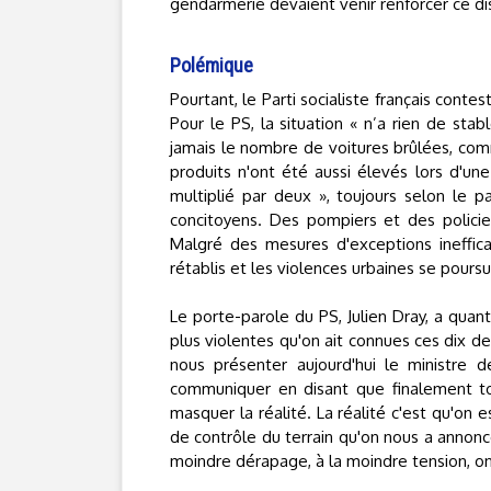
gendarmerie devaient venir renforcer ce dis
Polémique
Pourtant, le Parti socialiste français conte
Pour le PS, la situation « n’a rien de stab
jamais le nombre de voitures brûlées, c
produits n'ont été aussi élevés lors d'u
multiplié par deux », toujours selon le 
concitoyens. Des pompiers et des policier
Malgré des mesures d'exceptions ineffica
rétablis et les violences urbaines se poursuiv
Le porte-parole du PS, Julien Dray, a quant
plus violentes qu'on ait connues ces dix d
nous présenter aujourd'hui le ministre d
communiquer en disant que finalement to
masquer la réalité. La réalité c'est qu'on 
de contrôle du terrain qu'on nous a annoncé
moindre dérapage, à la moindre tension, on