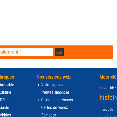
briques
Nos services web
Mots-clé
Actualité
Votre agenda
bien
Asie
Culture
Petites annonces
histoir
Débats
Guide des prénoms
Santé
Cartes de voeux
mosquée
Vidéos
Ramadan