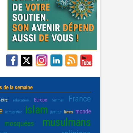
s de la semaine
France
Europe
-être
éducation
femmes
islam
e
monde
justice
livres
immigration
musulmans
mosquées