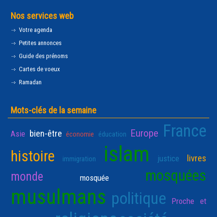
Nos services web
Votre agenda
Petites annonces
Guide des prénoms
Cartes de voeux
Ramadan
Mots-clés de la semaine
France
Europe
bien-être
Asie
économie
éducation
islam
histoire
livres
justice
immigration
mosquées
monde
mosquée
musulmans
politique
Proche et