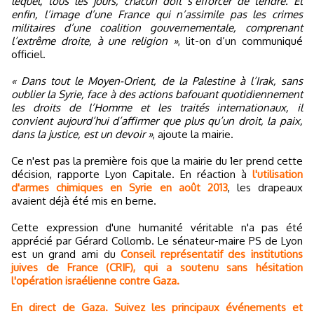
lequel, tous les jours, chacun doit s’efforcer de tendre. Et
enfin, l’image d’une France qui n’assimile pas les crimes
militaires d’une coalition gouvernementale, comprenant
l’extrême droite, à une religion »
, lit-on d’un communiqué
officiel.
« Dans tout le Moyen-Orient, de la Palestine à l’Irak, sans
oublier la Syrie, face à des actions bafouant quotidiennement
les droits de l’Homme et les traités internationaux, il
convient aujourd’hui d’affirmer que plus qu’un droit, la paix,
dans la justice, est un devoir »
, ajoute la mairie.
Ce n'est pas la première fois que la mairie du 1er prend cette
décision, rapporte Lyon Capitale. En réaction à
l'utilisation
d'armes chimiques en Syrie en août 2013
, les drapeaux
avaient déjà été mis en berne.
Cette expression d'une humanité véritable n'a pas été
apprécié par Gérard Collomb. Le sénateur-maire PS de Lyon
est un grand ami du
Conseil représentatif des institutions
juives de France (CRIF), qui a soutenu sans hésitation
l'opération israélienne contre Gaza.
En direct de Gaza. Suivez les principaux événements et