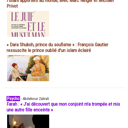
l'islam apportent au monde, avec Marc Neiger et Michaël
Privot
« Dara Shukoh, prince du soufisme » : François Gautier
ressuscite le prince oublié d'un islam éclairé
Psycho
-
Abdelnour Zahrali
Farah : « J’ai découvert que mon conjoint m’a trompée et mis
une autre fille enceinte »