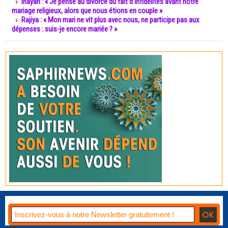
Inayah : « Je pense au divorce du fait d’infidélités avant notre
mariage religieux, alors que nous étions en couple »
Rajiya : « Mon mari ne vit plus avec nous, ne participe pas aux
dépenses : suis-je encore mariée ? »