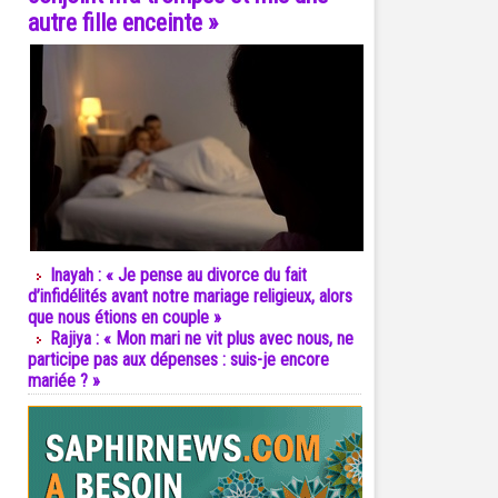
autre fille enceinte »
Inayah : « Je pense au divorce du fait
d’infidélités avant notre mariage religieux, alors
que nous étions en couple »
Rajiya : « Mon mari ne vit plus avec nous, ne
participe pas aux dépenses : suis-je encore
mariée ? »