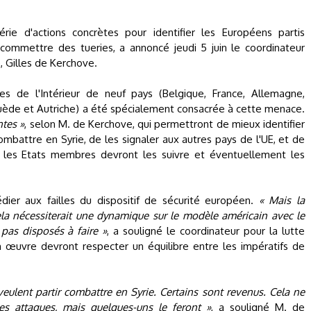
ie d'actions concrètes pour identifier les Européens partis
ommettre des tueries, a annoncé jeudi 5 juin le coordinateur
, Gilles de Kerchove.
es de l'Intérieur de neuf pays (Belgique, France, Allemagne,
uède et Autriche) a été spécialement consacrée à cette menace.
ntes »
, selon M. de Kerchove, qui permettront de mieux identifier
combattre en Syrie, de les signaler aux autres pays de l'UE, et de
ur, les Etats membres devront les suivre et éventuellement les
er aux failles du dispositif de sécurité européen.
« Mais la
ela nécessiterait une dynamique sur le modèle américain avec le
 pas disposés à faire »
, a souligné le coordinateur pour la lutte
n œuvre devront respecter un équilibre entre les impératifs de
eulent partir combattre en Syrie. Certains sont revenus. Cela ne
s attaques, mais quelques-uns le feront »
, a souligné M. de