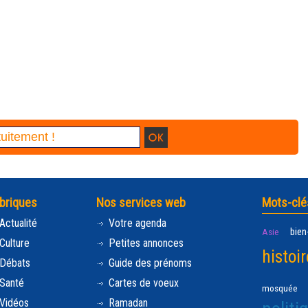
briques
Nos services web
Mots-clé
Actualité
Votre agenda
bien
Asie
Culture
Petites annonces
histoir
Débats
Guide des prénoms
Santé
Cartes de voeux
mosquée
Vidéos
Ramadan