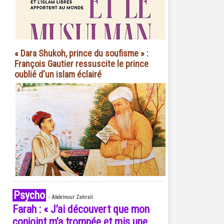
« Dara Shukoh, prince du soufisme » :
François Gautier ressuscite le prince
oublié d'un islam éclairé
Psycho
-
Abdelnour Zahrali
Farah : « J’ai découvert que mon
conjoint m’a trompée et mis une