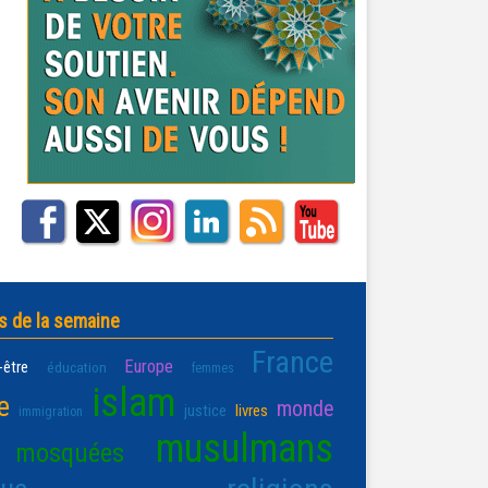
s de la semaine
France
Europe
-être
éducation
femmes
islam
e
monde
justice
livres
immigration
musulmans
mosquées