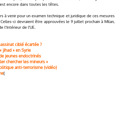
est encore dans toutes les têtes.
ours à venir pour un examen technique et juridique de ces mesures
elles-ci devraient être approuvées le 9 juillet prochain à Milan,
e l'Intérieur de l'UE.
sassinat ciblé écartée ?
 jihad » en Syrie
s de jeunes endoctrinés
ller chercher les mineurs »
litique anti-terrorisme (vidéo)
me
[