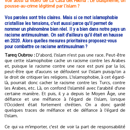
Voir aussi la vidéo de La Casa del Hikma : Le blasphème, un
pousse-au-crime légitimé par l’islam ?
Vos paroles sont très claires. Mais si ce mot islamophobie
cristallise les tensions, c'est aussi parce qu'il permet de
nommer un phénomène bien réel. Il y a bien dans notre pays un
racisme antimusulman. On sait d'ailleurs qu'il était en hausse
en 2020. Alors quelles mesures prioritaires proposez-vous
pour combattre ce racisme antimusulman ?
Tareq Oubrou :
D'abord, l'islam n'est pas une race. Peut-être
que cette islamophobie cache un racisme contre les Arabes
et, puisque le racisme contre une race est puni par la loi,
peut-être que d'aucuns se défoulent sur l'islam puisqu'on a
le droit de critiquer les religions. L'islamophobie, à cet égard-
là, pourrait donc cacher le racisme contre les Turcs, contre
les Arabes, etc. Là, on confond l'islamité avec l'arabité d'une
certaine manière. Et puis, il y a depuis le Moyen Âge, une
défiance et une méfiance à l'égard de l'islam, lorsque
l'Occident était fortement chrétien. On a donc gardé
quelques traces de méfiance et de défiance à l'égard de
l'islam.
Ce qui va m'importer, c'est de voir la part de responsabilité