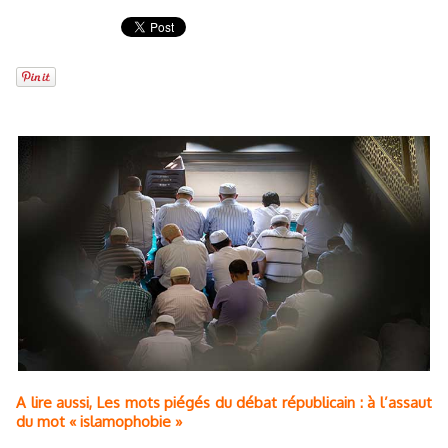
A lire aussi, Les mots piégés du débat républicain : à l’assaut
du mot « islamophobie »