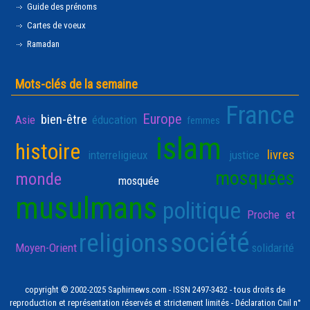
Guide des prénoms
Cartes de voeux
Ramadan
Mots-clés de la semaine
France
Europe
bien-être
Asie
éducation
femmes
islam
histoire
livres
interreligieux
justice
mosquées
monde
mosquée
musulmans
politique
Proche et
société
religions
Moyen-Orient
solidarité
copyright © 2002-2025 Saphirnews.com - ISSN 2497-3432 - tous droits de
reproduction et représentation réservés et strictement limités - Déclaration Cnil n°