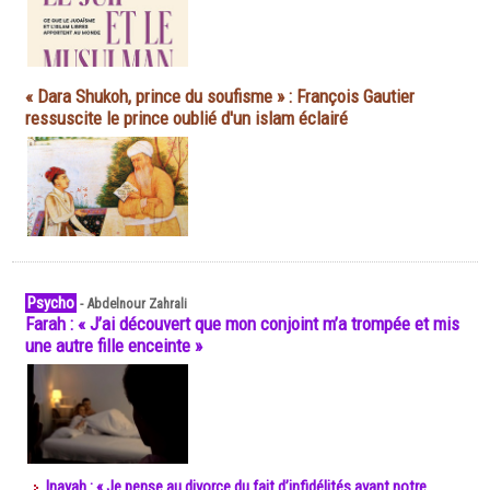
« Dara Shukoh, prince du soufisme » : François Gautier
ressuscite le prince oublié d'un islam éclairé
Psycho
-
Abdelnour Zahrali
Farah : « J’ai découvert que mon conjoint m’a trompée et mis
une autre fille enceinte »
Inayah : « Je pense au divorce du fait d’infidélités avant notre