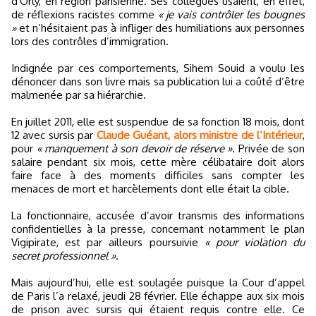
d'Orly, en région parisienne. Ses collègues usaient, en effet,
de réflexions racistes comme
« je vais contrôler les bougnes
»
et n’hésitaient pas à infliger des humiliations aux personnes
lors des contrôles d’immigration.
Indignée par ces comportements, Sihem Souid a voulu les
dénoncer dans son livre mais sa publication lui a coûté d’être
malmenée par sa hiérarchie.
En juillet 2011, elle est suspendue de sa fonction 18 mois, dont
12 avec sursis par
Claude Guéant, alors ministre de l’Intérieur
,
pour
« manquement à son devoir de réserve »
. Privée de son
salaire pendant six mois, cette mère célibataire doit alors
faire face à des moments difficiles sans compter les
menaces de mort et harcèlements dont elle était la cible.
La fonctionnaire, accusée d’avoir transmis des informations
confidentielles à la presse, concernant notamment le plan
Vigipirate, est par ailleurs poursuivie
« pour violation du
secret professionnel »
.
Mais aujourd’hui, elle est soulagée puisque la Cour d’appel
de Paris l’a relaxé, jeudi 28 février. Elle échappe aux six mois
de prison avec sursis qui étaient requis contre elle. Ce