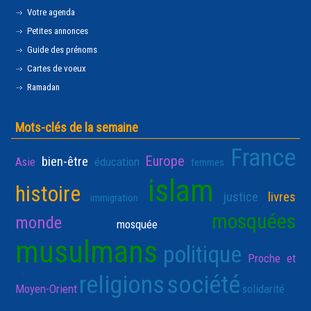
Votre agenda
Petites annonces
Guide des prénoms
Cartes de voeux
Ramadan
Mots-clés de la semaine
France
Europe
bien-être
Asie
éducation
femmes
islam
histoire
justice
livres
immigration
mosquées
monde
mosquée
musulmans
politique
Proche et
religions
société
Moyen-Orient
solidarité