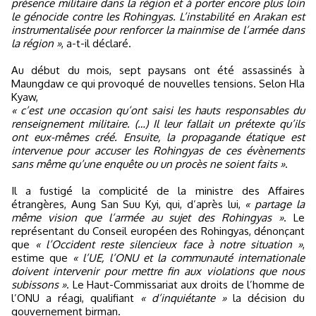
présence militaire dans la région et à porter encore plus loin
le génocide contre les Rohingyas. L’instabilité en Arakan est
instrumentalisée pour renforcer la mainmise de l’armée dans
la région »
, a-t-il déclaré.
Au début du mois, sept paysans ont été assassinés à
Maungdaw ce qui provoqué de nouvelles tensions. Selon Hla
Kyaw,
« c’est une occasion qu’ont saisi les hauts responsables du
renseignement militaire. (…) Il leur fallait un prétexte qu’ils
ont eux-mêmes créé. Ensuite, la propagande étatique est
intervenue pour accuser les Rohingyas de ces évènements
sans même qu’une enquête ou un procès ne soient faits »
.
Il a fustigé la complicité de la ministre des Affaires
étrangères, Aung San Suu Kyi, qui, d’après lui,
« partage la
même vision que l’armée au sujet des Rohingyas »
. Le
représentant du Conseil européen des Rohingyas, dénonçant
que
« l’Occident reste silencieux face à notre situation »
,
estime que
« l’UE, l’ONU et la communauté internationale
doivent intervenir pour mettre fin aux violations que nous
subissons »
. Le Haut-Commissariat aux droits de l’homme de
l’ONU a réagi, qualifiant
« d’inquiétante »
la décision du
gouvernement birman.