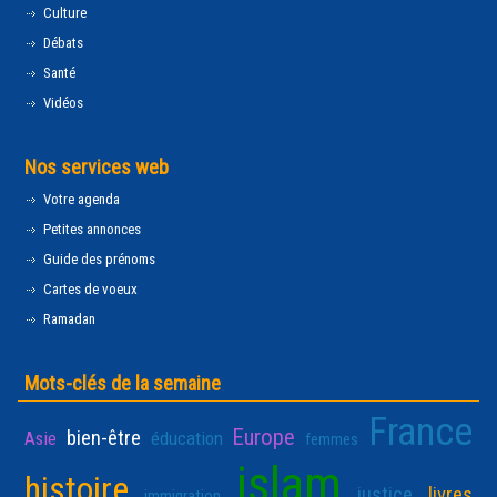
Culture
Débats
Santé
Vidéos
Nos services web
Votre agenda
Petites annonces
Guide des prénoms
Cartes de voeux
Ramadan
Mots-clés de la semaine
France
Europe
bien-être
Asie
éducation
femmes
islam
histoire
justice
livres
immigration