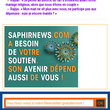
Inayah : « Je pense au divorce du fait d’infidélités avant notre
mariage religieux, alors que nous étions en couple »
Rajiya : « Mon mari ne vit plus avec nous, ne participe pas aux
dépenses : suis-je encore mariée ? »