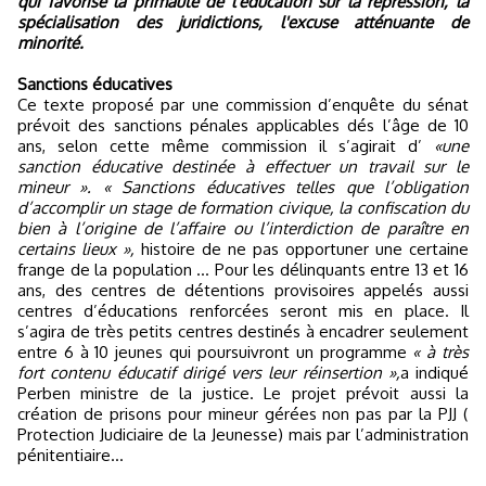
qui favorise la primauté de l'éducation sur la répression, la
spécialisation des juridictions, l'excuse atténuante de
minorité.
Sanctions éducatives
Ce texte proposé par une commission d’enquête du sénat
prévoit des sanctions pénales applicables dés l’âge de 10
ans, selon cette même commission il s’agirait d’
«une
sanction éducative destinée à effectuer un travail sur le
mineur ». « Sanctions éducatives telles que l’obligation
d’accomplir un stage de formation civique, la confiscation du
bien à l’origine de l’affaire ou l’interdiction de paraître en
certains lieux »,
histoire de ne pas opportuner une certaine
frange de la population ... Pour les délinquants entre 13 et 16
ans, des centres de détentions provisoires appelés aussi
centres d’éducations renforcées seront mis en place. Il
s’agira de très petits centres destinés à encadrer seulement
entre 6 à 10 jeunes qui poursuivront un programme
« à très
fort contenu éducatif dirigé vers leur réinsertion »,
a indiqué
Perben ministre de la justice. Le projet prévoit aussi la
création de prisons pour mineur gérées non pas par la PJJ (
Protection Judiciaire de la Jeunesse) mais par l’administration
pénitentiaire…