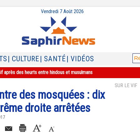
Vendredi 7 Août 2026
TS
| CULTURE
| SANTÉ
| VIDÉOS
sif après des heurts entre hindous et musulmans
SUR LE VIF
ontre des mosquées : dix
xtrême droite arrêtées
017