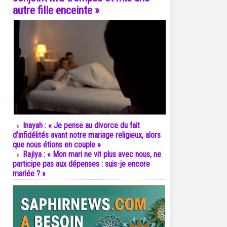
autre fille enceinte »
Inayah : « Je pense au divorce du fait
d’infidélités avant notre mariage religieux, alors
que nous étions en couple »
Rajiya : « Mon mari ne vit plus avec nous, ne
participe pas aux dépenses : suis-je encore
mariée ? »