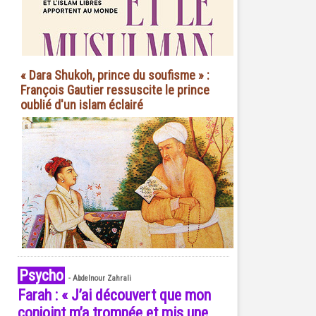
« Dara Shukoh, prince du soufisme » :
François Gautier ressuscite le prince
oublié d'un islam éclairé
Psycho
-
Abdelnour Zahrali
Farah : « J’ai découvert que mon
conjoint m’a trompée et mis une