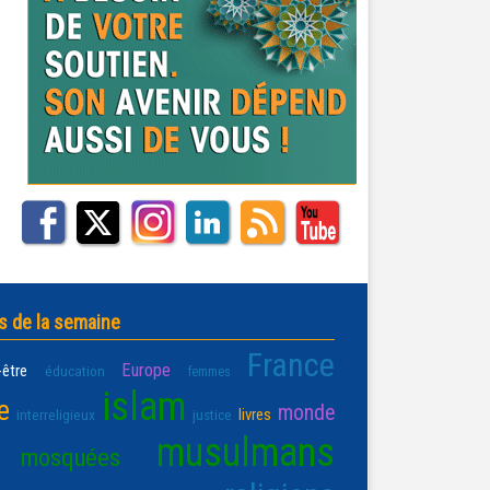
s de la semaine
France
Europe
-être
éducation
femmes
islam
e
monde
livres
interreligieux
justice
musulmans
mosquées