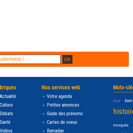
briques
Nos services web
Mots-clé
Actualité
Votre agenda
bien
Asie
Culture
Petites annonces
histoir
Débats
Guide des prénoms
Santé
Cartes de voeux
mosquée
Vidéos
Ramadan