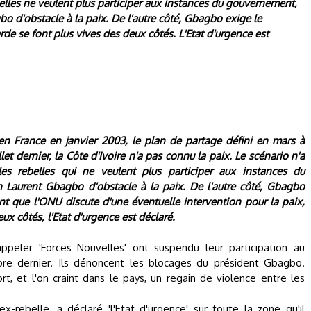
elles ne veulent plus participer aux instances du gouvernement,
bo d'obstacle à la paix. De l'autre côté, Gbagbo exige le
e se font plus vives des deux côtés. L'Etat d'urgence est
en France en janvier 2003, le plan de partage défini en mars à
uillet dernier, la Côte d'Ivoire n'a pas connu la paix. Le scénario n'a
s rebelles qui ne veulent plus participer aux instances du
n Laurent Gbagbo d'obstacle à la paix. De l'autre côté, Gbagbo
t que l'ONU discute d'une éventuelle intervention pour la paix,
ux côtés, l'Etat d'urgence est déclaré.
ppeler 'Forces Nouvelles' ont suspendu leur participation au
re dernier. Ils dénoncent les blocages du président Gbagbo.
t, et l'on craint dans le pays, un regain de violence entre les
x-rebelle, a déclaré 'l'Etat d'urgence' sur toute la zone qu'il