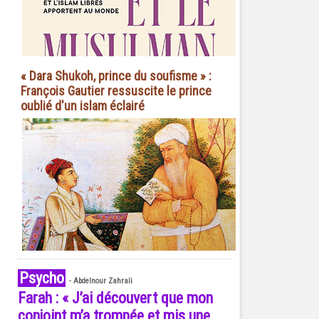
« Dara Shukoh, prince du soufisme » :
François Gautier ressuscite le prince
oublié d'un islam éclairé
Psycho
-
Abdelnour Zahrali
Farah : « J’ai découvert que mon
conjoint m’a trompée et mis une