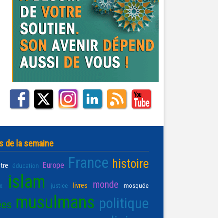
s de la semaine
France
histoire
Europe
être
éducation
islam
monde
livres
x
justice
mosquée
musulmans
politique
ées