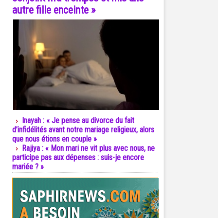
autre fille enceinte »
Inayah : « Je pense au divorce du fait
d’infidélités avant notre mariage religieux, alors
que nous étions en couple »
Rajiya : « Mon mari ne vit plus avec nous, ne
participe pas aux dépenses : suis-je encore
mariée ? »