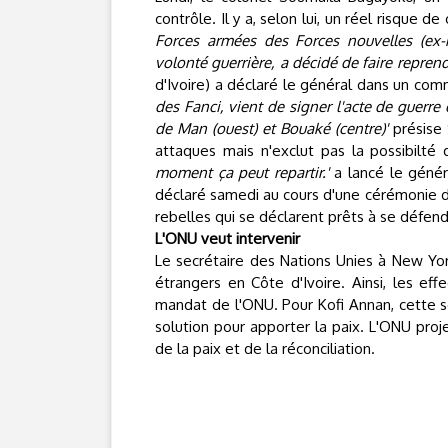
contrôle. Il y a, selon lui, un réel risque 
Forces armées des Forces nouvelles (ex
volonté guerrière, a décidé de faire reprend
d'Ivoire) a déclaré le général dans un com
des Fanci, vient de signer l'acte de guerre q
de Man (ouest) et Bouaké (centre)'
présise 
attaques mais n'exclut pas la possibilté
moment ça peut repartir.'
a lancé le géné
déclaré samedi au cours d'une cérémonie da
rebelles qui se déclarent prêts à se défen
L'ONU veut intervenir
Le secrétaire des Nations Unies à New York
étrangers en Côte d'Ivoire. Ainsi, les eff
mandat de l'ONU. Pour Kofi Annan, cette s
solution pour apporter la paix. L'ONU proj
de la paix et de la réconciliation.