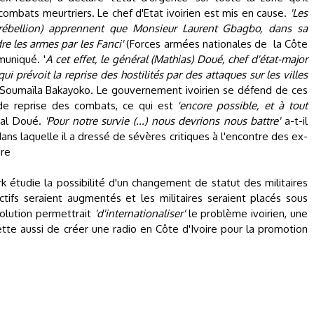
de combats meurtriers. Le chef d'Etat ivoirien est mis en cause.
'Les
-rébellion) apprennent que Monsieur Laurent Gbagbo, dans sa
re les armes par les Fanci'
(Forces armées nationales de la Côte
muniqué. '
A cet effet, le général (Mathias) Doué, chef d'état-major
ui prévoit la reprise des hostilités par des attaques sur les villes
Soumaïla Bakayoko. Le gouvernement ivoirien se défend de ces
 de reprise des combats, ce qui est
'encore possible, et à tout
ral Doué.
'Pour notre survie (...) nous devrions nous battre'
a-t-il
ns laquelle il a dressé de sévères critiques à l'encontre des ex-
dre
 étudie la possibilité d'un changement de statut des militaires
ectifs seraient augmentés et les militaires seraient placés sous
olution permettrait
'd'internationaliser'
le problème ivoirien, une
ette aussi de créer une radio en Côte d'Ivoire pour la promotion