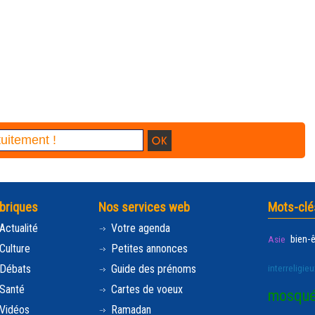
briques
Nos services web
Mots-clé
Actualité
Votre agenda
bien-
Asie
Culture
Petites annonces
Débats
Guide des prénoms
interreligieu
Santé
Cartes de voeux
mosqu
Vidéos
Ramadan