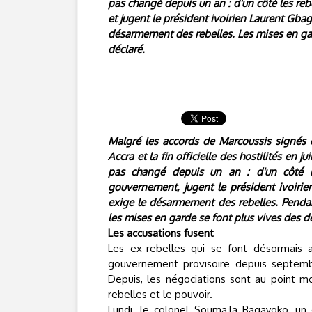
pas changé depuis un an : d'un côté les reb
et jugent le président ivoirien Laurent Gbag
désarmement des rebelles. Les mises en gard
déclaré.
Malgré les accords de Marcoussis signés 
Accra et la fin officielle des hostilités en j
pas changé depuis un an : d'un côté le
gouvernement, jugent le président ivoirie
exige le désarmement des rebelles. Pendan
les mises en garde se font plus vives des de
Les accusations fusent
Les ex-rebelles qui se font désormais a
gouvernement provisoire depuis septemb
Depuis, les négociations sont au point mor
rebelles et le pouvoir.
Lundi, le colonel Soumaïla Bagayoko, un e