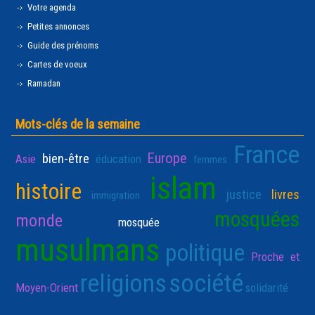
Votre agenda
Petites annonces
Guide des prénoms
Cartes de voeux
Ramadan
Mots-clés de la semaine
France
Europe
bien-être
Asie
éducation
femmes
islam
histoire
justice
livres
immigration
mosquées
monde
mosquée
musulmans
politique
Proche et
religions
société
Moyen-Orient
solidarité