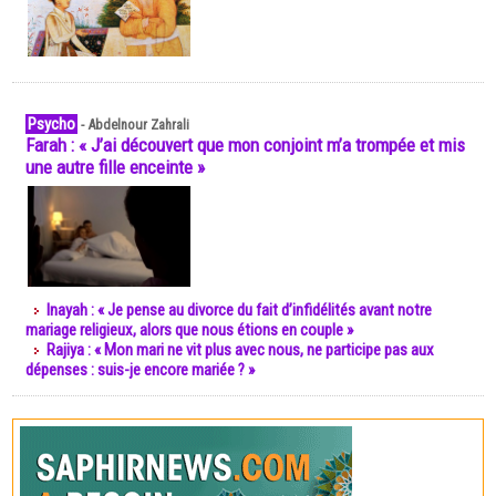
Psycho
-
Abdelnour Zahrali
Farah : « J’ai découvert que mon conjoint m’a trompée et mis
une autre fille enceinte »
Inayah : « Je pense au divorce du fait d’infidélités avant notre
mariage religieux, alors que nous étions en couple »
Rajiya : « Mon mari ne vit plus avec nous, ne participe pas aux
dépenses : suis-je encore mariée ? »