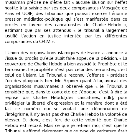
musulman précise ne s’être fait « aucune illusion sur l’effet
hostile à la saisine par ses deux composantes (Mosquée de
Paris et UOIF) des tribunaux que pouvait exercer l’énorme
pression médiatico-politique qui s’est manifestée dans ce
procès en faveur des caricaturistes de Charlie-Hebdo »,
estimant que par ses attendus « le tribunal a largement
justifié l’action en justice intentée par les différentes
composantes du CFCM ».
L’Union des organisations islamiques de France a annoncé à
l’issue du procès qu’elle allait faire appel de la décision. « La
couverture de Charlie Hebdo a bien associé le Prophète et le
terrorisme. Le prophète n’est pas celui des terroristes, c’est
celui de l’Islam. Le Tribunal a reconnu l’offense » précisait
l’un des plaignants hier. Me Szpiner quant à lui, avocat des
organisations musulmanes a observé que « le Tribunal a
considéré que, dans le contexte de l’époque, c’est-à-dire la
reprise par Charlie Hebdo[des caricatures, ndlr], pour
privilégier la liberté d’expression et la manière dont a été
fait ce numéro qui se voulait une dénonciation de
l’intégrisme, il n’y avait pas chez Charlie Hebdo la volonté de
blesser. Et donc, c’est fort de cette volonté que Charlie
Hebdo est relaxé. Mais ce que je retiens moi, c’est que le
Tribunal a affirmé clairement que ce type de caricature était