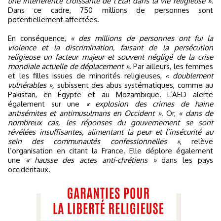
une interférence croissante de l’État dans la vie religieuse »
.
Dans ce cadre, 750 millions de personnes sont
potentiellement affectées.
En conséquence,
« des millions de personnes ont fui la
violence et la discrimination, faisant de la persécution
religieuse un facteur majeur et souvent négligé de la crise
mondiale actuelle de déplacement »
. Par ailleurs, les femmes
et les filles issues de minorités religieuses,
« doublement
vulnérables »,
subissent des abus systématiques, comme au
Pakistan, en Égypte et au Mozambique. L’AED alerte
également sur une
« explosion des crimes de haine
antisémites et antimusulmans en Occident »
. Or,
« dans de
nombreux cas, les réponses du gouvernement se sont
révélées insuffisantes, alimentant la peur et l’insécurité au
sein des communautés confessionnelles »
, relève
l’organisation en citant la France. Elle déplore également
une
« hausse des actes anti-chrétiens »
dans les pays
occidentaux.