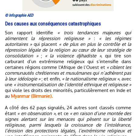
© Infographie AED
Des causes aux conséquences catastrophiques
Son rapport identifie
« trois tendances majeures qui
alimentent la répression religieuse »
:
« les régimes
autoritaires »
qui placent
« de plus en plus le contrôle et la
répression légale de la religion au cœur de leur stratégie de
consolidation »
;
« la violence djihadiste »
, qui tire son
carburant d’un extrémisme religieux qui s’intensifie dans
certaines régions comme l'Afrique de l’Ouest et
« ciblent les
communautés chrétiennes et musulmanes qui n’adhèrent pas
à leur idéologie »
; et enfin,
« le nationalisme religieux »
, avec
une
« instrumentalisation de l’identité ethnique et religieuse »
qui viole les droits des minorités, particulièrement en Inde et
au
Myanmar (Birmanie).
A côté des 62 pays signalés, 24 autres sont classés comme
étant
« en observation »
, et ce
« en raison d’une montée des
signes alertant sur les menaces qui pèsent sur la liberté
religieuse, parmi lesquels la croissance de l’intolérance,
l’érosion des protections légales, l’extrémisme religieux et