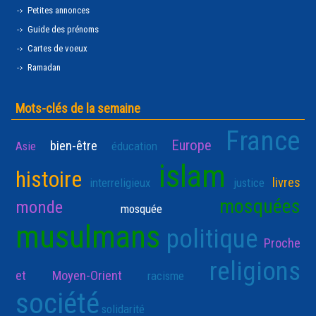
Petites annonces
Guide des prénoms
Cartes de voeux
Ramadan
Mots-clés de la semaine
France
Europe
bien-être
Asie
éducation
islam
histoire
livres
interreligieux
justice
mosquées
monde
mosquée
musulmans
politique
Proche
religions
et Moyen-Orient
racisme
société
solidarité