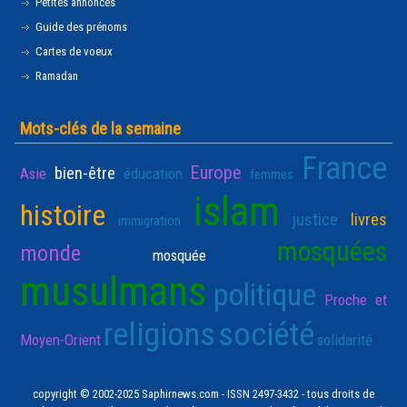
Petites annonces
Guide des prénoms
Cartes de voeux
Ramadan
Mots-clés de la semaine
France
Europe
bien-être
Asie
éducation
femmes
islam
histoire
justice
livres
immigration
mosquées
monde
mosquée
musulmans
politique
Proche et
religions
société
Moyen-Orient
solidarité
copyright © 2002-2025 Saphirnews.com - ISSN 2497-3432 - tous droits de