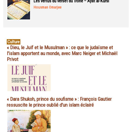
Les vertus du verset du Trône – Ayat al-Kursi
Housman Omarjee
Culture
« Dieu, le Juif et le Musulman » : ce que le judaïsme et
l'islam apportent au monde, avec Marc Neiger et Michaël
Privot
« Dara Shukoh, prince du soufisme » : François Gautier
ressuscite le prince oublié d'un islam éclairé