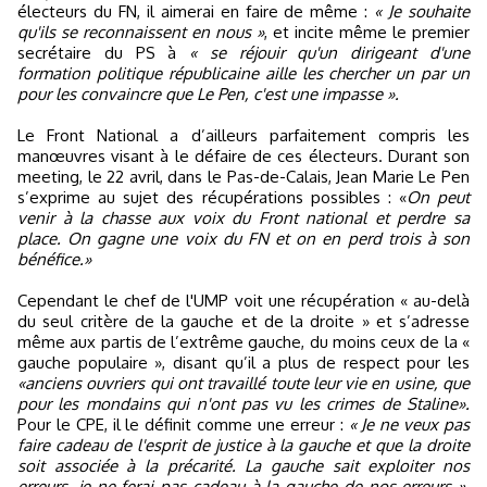
électeurs du FN, il aimerai en faire de même :
« Je souhaite
qu'ils se reconnaissent en nous »
, et incite même le premier
secrétaire du PS à
« se réjouir qu'un dirigeant d'une
formation politique républicaine aille les chercher un par un
pour les convaincre que Le Pen, c'est une impasse ».
Le Front National a d’ailleurs parfaitement compris les
manœuvres visant à le défaire de ces électeurs. Durant son
meeting, le 22 avril, dans le Pas-de-Calais, Jean Marie Le Pen
s’exprime au sujet des récupérations possibles : «
On peut
venir à la chasse aux voix du Front national et perdre sa
place. On gagne une voix du FN et on en perd trois à son
bénéfice.»
Cependant le chef de l'UMP voit une récupération « au-delà
du seul critère de la gauche et de la droite » et s’adresse
même aux partis de l’extrême gauche, du moins ceux de la «
gauche populaire », disant qu’il a plus de respect pour les
«anciens ouvriers qui ont travaillé toute leur vie en usine, que
pour les mondains qui n'ont pas vu les crimes de Staline».
Pour le CPE, il le définit comme une erreur :
« Je ne veux pas
faire cadeau de l'esprit de justice à la gauche et que la droite
soit associée à la précarité. La gauche sait exploiter nos
erreurs, je ne ferai pas cadeau à la gauche de nos erreurs ».