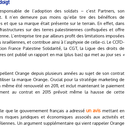
doigt
esponsable de l’adoption des soldats – c’est Partners, son
st. Il n’en demeure pas moins qu’elle tire des bénéfices de
es et que sa marque était présente sur le terrain. En effet, dans
nfrastructures sur des terres palestiniennes confisquées et offre
enne. L’entreprise tire par ailleurs profit des limitations imposées
 israéliennes, et contribue ainsi à l’asphyxie de celle-ci. Le CCFD-
ation France Palestine Solidarité, la CGT, la Ligue des droits de
res ont publié un rapport en mai (plus bas) qui met au jour ses
«
erpellent Orange depuis plusieurs années au sujet de son contrat
tiliser la marque Orange. Crucial pour la stratégie marketing de
a même été renouvelé en 2011, et inclut maintenant le paiement
ent au contrat en 2015 prévoit même la hausse de cette
un avis
xale que le gouvernement français a adressé
mettant en
es risques juridiques et économiques associés aux activités et
aéliennes. Un argument supplémentaire qui vient rappeler Orange