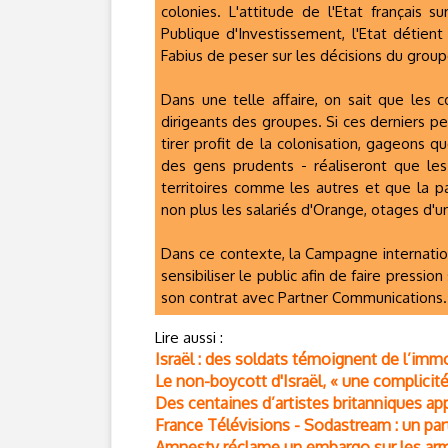
colonies. L'attitude de l'Etat français
Publique d'Investissement, l'Etat détien
Fabius de peser sur les décisions du group
Dans une telle affaire, on sait que les
dirigeants des groupes. Si ces derniers per
tirer profit de la colonisation, gageons q
des gens prudents - réaliseront que les
territoires comme les autres et que la p
non plus les salariés d'Orange, otages d'une
Dans ce contexte, la Campagne internati
sensibiliser le public afin de faire pressi
son contrat avec Partner Communications.
Lire aussi :
Israël : des soldats témoignent de l’imm
Le non-boycott d'Israël, « une complicit
Des centaines d’artistes britanniques app
France Télévisions - Sodastream : un part
Amnesty réclame un embargo sur les arm