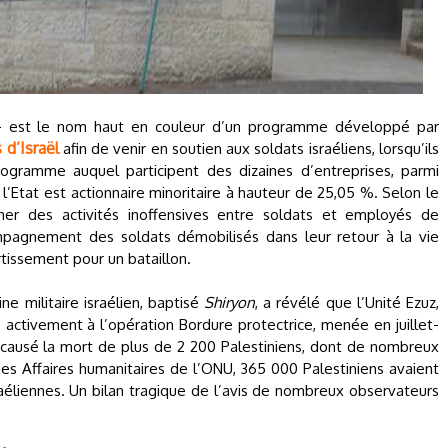
 est le nom haut en couleur d’un programme développé par
 d’Israël
afin de venir en soutien aux soldats israéliens, lorsqu’ils
ogramme auquel participent des dizaines d’entreprises, parmi
l’Etat est actionnaire minoritaire à hauteur de 25,05 %. Selon le
ner des activités inoffensives entre soldats et employés de
mpagnement des soldats démobilisés dans leur retour à la vie
rtissement pour un bataillon.
e militaire israélien, baptisé
Shiryon
, a révélé que l’Unité Ezuz,
é activement à l’opération Bordure protectrice, menée en juillet-
 causé la mort de plus de 2 200 Palestiniens, dont de nombreux
es Affaires humanitaires de l’ONU, 365 000 Palestiniens avaient
raéliennes. Un bilan tragique de l’avis de nombreux observateurs