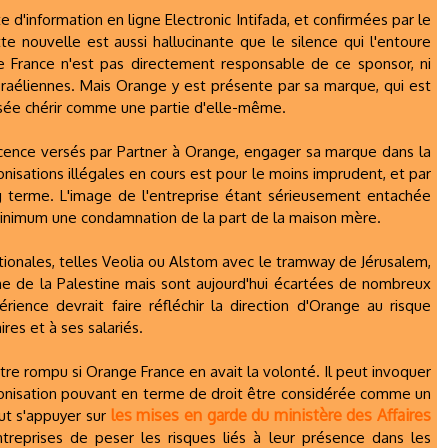
 d'information en ligne Electronic Intifada, et confirmées par le
te nouvelle est aussi hallucinante que le silence qui l'entoure
e France n'est pas directement responsable de ce sponsor, ni
sraéliennes. Mais Orange y est présente par sa marque, qui est
nsée chérir comme une partie d'elle-même.
icence versés par Partner à Orange, engager sa marque dans la
onisations illégales en cours est pour le moins imprudent, et par
ng terme. L'image de l'entreprise étant sérieusement entachée
 minimum une condamnation de la part de la maison mère.
ationales, telles Veolia ou Alstom avec le tramway de Jérusalem,
ienne de la Palestine mais sont aujourd'hui écartées de nombreux
rience devrait faire réfléchir la direction d'Orange au risque
ires et à ses salariés.
tre rompu si Orange France en avait la volonté. Il peut invoquer
 colonisation pouvant en terme de droit être considérée comme un
les mises en garde du ministère des Affaires
eut s'appuyer sur
reprises de peser les risques liés à leur présence dans les