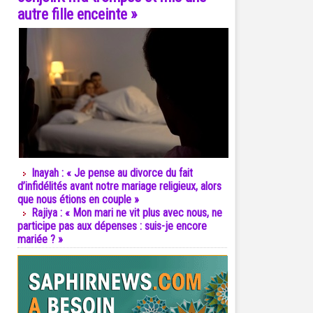
autre fille enceinte »
Inayah : « Je pense au divorce du fait
d’infidélités avant notre mariage religieux, alors
que nous étions en couple »
Rajiya : « Mon mari ne vit plus avec nous, ne
participe pas aux dépenses : suis-je encore
mariée ? »