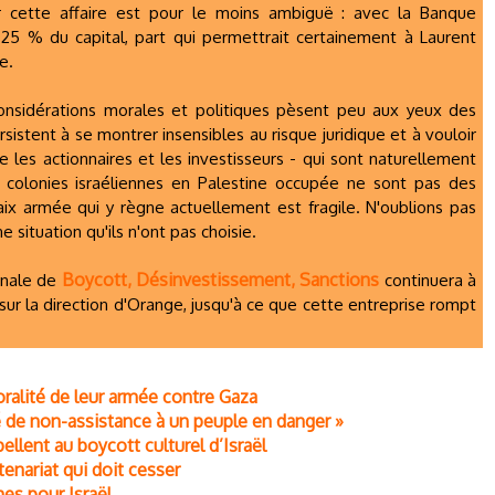
 sur cette affaire est pour le moins ambiguë : avec la Banque
t 25 % du capital, part qui permettrait certainement à Laurent
e.
 considérations morales et politiques pèsent peu aux yeux des
sistent à se montrer insensibles au risque juridique et à vouloir
ue les actionnaires et les investisseurs - qui sont naturellement
 colonies israéliennes en Palestine occupée ne sont pas des
aix armée qui y règne actuellement est fragile. N'oublions pas
 situation qu'ils n'ont pas choisie.
Boycott, Désinvestissement, Sanctions
onale de
continuera à
on sur la direction d'Orange, jusqu'à ce que cette entreprise rompt
oralité de leur armée contre Gaza
é de non-assistance à un peuple en danger »
ellent au boycott culturel d’Israël
enariat qui doit cesser
es pour Israël