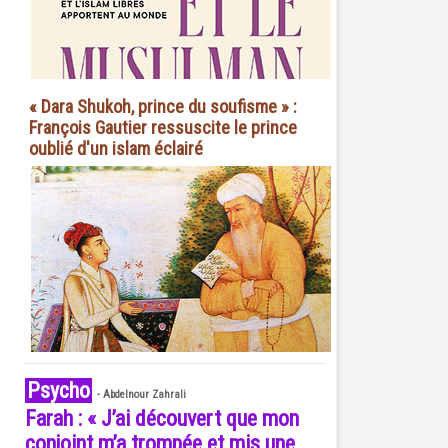
« Dara Shukoh, prince du soufisme » :
François Gautier ressuscite le prince
oublié d'un islam éclairé
Psycho
-
Abdelnour Zahrali
Farah : « J’ai découvert que mon
conjoint m’a trompée et mis une