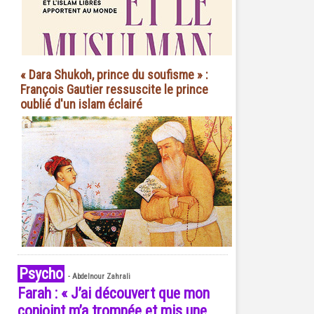
« Dara Shukoh, prince du soufisme » :
François Gautier ressuscite le prince
oublié d'un islam éclairé
Psycho
-
Abdelnour Zahrali
Farah : « J’ai découvert que mon
conjoint m’a trompée et mis une