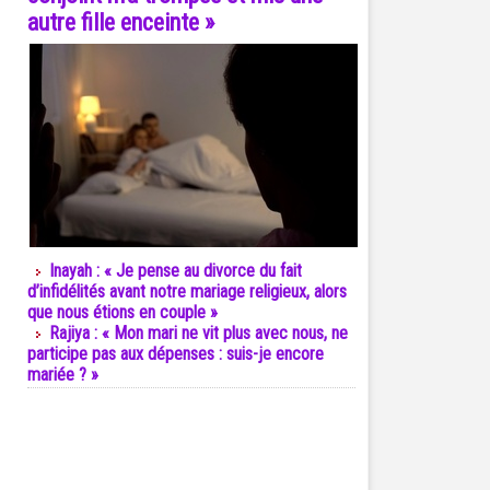
autre fille enceinte »
Inayah : « Je pense au divorce du fait
d’infidélités avant notre mariage religieux, alors
que nous étions en couple »
Rajiya : « Mon mari ne vit plus avec nous, ne
participe pas aux dépenses : suis-je encore
mariée ? »