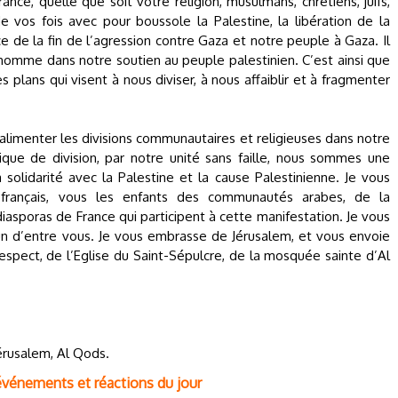
nce, quelle que soit votre religion, musulmans, chrétiens, juifs,
 vos fois avec pour boussole la Palestine, la libération de la
ce de la fin de l’agression contre Gaza et notre peuple à Gaza. Il
homme dans notre soutien au peuple palestinien. C’est ainsi que
plans qui visent à nous diviser, à nous affaiblir et à fragmenter
t alimenter les divisions communautaires et religieuses dans notre
tique de division, par notre unité sans faille, nous sommes une
lidarité avec la Palestine et la cause Palestinienne. Je vous
français, vous les enfants des communautés arabes, de la
asporas de France qui participent à cette manifestation. Je vous
un d’entre vous. Je vous embrasse de Jérusalem, et vous envoie
respect, de l’Eglise du Saint-Sépulcre, de la mosquée sainte d’Al
Jérusalem, Al Qods.
 événements et réactions du jour