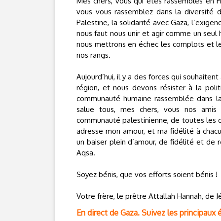
Mes chers, vous qui êtes rassemblés en Fra
vous vous rassemblez dans la diversité de
Palestine, la solidarité avec Gaza, l’exigen
nous faut nous unir et agir comme un seul 
nous mettrons en échec les complots et les 
nos rangs.
Aujourd’hui, il y a des forces qui souhaiten
région, et nous devons résister à la poli
communauté humaine rassemblée dans la so
salue tous, mes chers, vous nos amis 
communauté palestinienne, de toutes les di
adresse mon amour, et ma fidélité à chac
un baiser plein d’amour, de fidélité et de 
Aqsa.
Soyez bénis, que vos efforts soient bénis !
Votre frère, le prêtre Attallah Hannah, de 
En direct de Gaza. Suivez les principaux