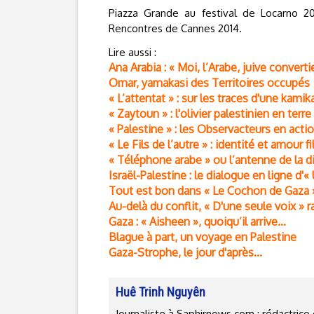
Piazza Grande au festival de Locarno 201
Rencontres de Cannes 2014.
Lire aussi :
Ana Arabia : « Moi, l’Arabe, juive converti
Omar, yamakasi des Territoires occupés
« L’attentat » : sur les traces d'une kamik
« Zaytoun » : l'olivier palestinien en terre 
« Palestine » : les Observacteurs en acti
« Le Fils de l’autre » : identité et amour f
« Téléphone arabe » ou l’antenne de la d
Israël-Palestine : le dialogue en ligne d'«
Tout est bon dans « Le Cochon de Gaza »
Au-delà du conflit, « D'une seule voix » 
Gaza : « Aisheen », quoiqu’il arrive...
Blague à part, un voyage en Palestine
Gaza-Strophe, le jour d'après...
Huê Trinh Nguyên
Journaliste à Saphirnews.com ; rédactri