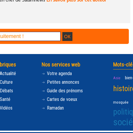
briques
Nos services web
Mots-clé
Actualité
Votre agenda
bien
Asie
Culture
Petites annonces
histoir
Débats
Guide des prénoms
Santé
Cartes de voeux
mosquée
Vidéos
Ramadan
politi
socié