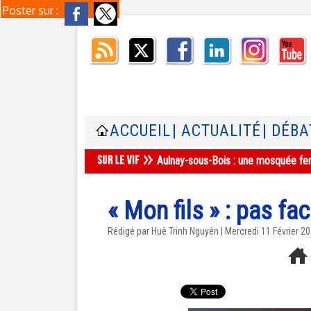
Poster sur :
ACCUEIL
| ACTUALITÉ
| DÉBA
Cisjordanie : deux mosquées incend
« Mon fils » : pas fac
Rédigé par
Huê Trinh Nguyên
| Mercredi 11 Février 2