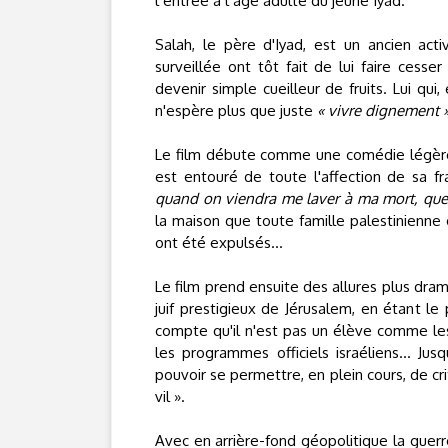
l’entrée à l’âge adulte du jeune Iyad.
Salah, le père d'Iyad, est un ancien ac
surveillée ont tôt fait de lui faire cesse
devenir simple cueilleur de fruits. Lui qui
n'espère plus que juste
« vivre dignement 
Le film débute comme une comédie légère da
est entouré de toute l'affection de sa fr
quand on viendra me laver à ma mort, que 
la maison que toute famille palestinienne g
ont été expulsés...
Le film prend ensuite des allures plus dra
juif prestigieux de Jérusalem, en étant le
compte qu'il n'est pas un élève comme les 
les programmes officiels israéliens... Jus
pouvoir se permettre, en plein cours, de cri
vil ».
Avec en arrière-fond géopolitique la guerr