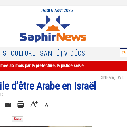
Jeudi 6 Août 2026
TS
| CULTURE
| SANTÉ
| VIDÉOS
iées par des colons, une nouvelle escalade dans un climat d'impunité
CINÉMA, DVD
ile d’être Arabe en Israël
015