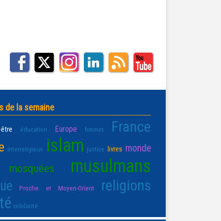
s de la semaine
France
Europe
-être
éducation
femmes
islam
e
monde
livres
interreligieux
justice
musulmans
mosquées
religions
que
Proche et Moyen-Orient
té
solidarité