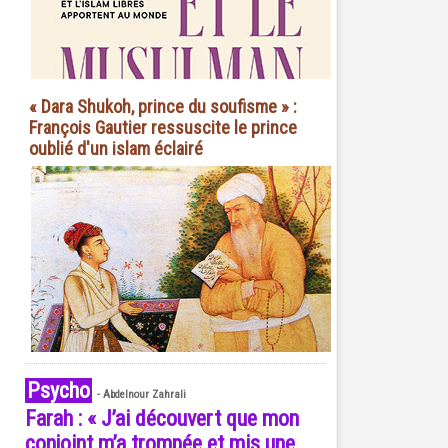
« Dara Shukoh, prince du soufisme » :
François Gautier ressuscite le prince
oublié d'un islam éclairé
Psycho
-
Abdelnour Zahrali
Farah : « J’ai découvert que mon
conjoint m’a trompée et mis une