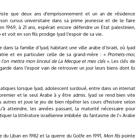
tiviste que deux ans d'emprisonnement et un an de résidence
r son cursus universitaire dans sa prime jeunesse et de le faire
, en 1969, à 21 ans, espérait encore défendre un Etat palestinien,
»
et voit en son fils prodige Iyad l'espoir de sa vie.
ns la famille d’Iyad, habitant une ville arabe d’Israël, où Iyad
atrie et en particulier celle de sa grand-mère :
« Promets-moi,
l'on mettra mon linceul de La Mecque et mes clés »
. Les clés de
arde dans l'espoir vain de retrouver un jour leurs biens dont ils
matiques lorsque Iyad, adolescent surdoué, entre dans un internat
 premier et le seul Arabe à y être admis. Iyad se rend bien vite
autres et joue le jeu de bien répéter les cours d'histoire selon
qu'à atteindre, les années passant, la maturité nécessaire pour
tiquer la littérature israélienne imbibée du fantasme de l'« Arabe
e du Liban en 1982 et la guerre du Golfe en 1991,
Mon fils
pointe