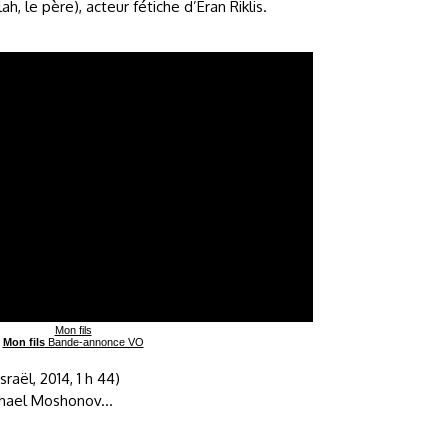
h, le père), acteur fétiche d’Eran Riklis.
Mon fils
Mon fils
Bande-annonce VO
Israël, 2014, 1 h 44)
hael Moshonov...