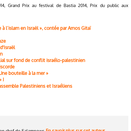
4, Grand Prix au festival de Bastia 2014, Prix du public aux
e à l’islam en Israël », contée par Amos Gitaï
aze
d'Israël
on
ilial sur fond de conflit israélo-palestinien
iscorde
 Une bouteille à la mer »
 !
rassemble Palestiniens et Israéliens
En savoir plus sur cet auteur
ce en chef de Salamnews