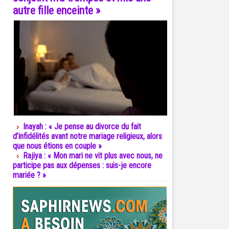
autre fille enceinte »
Inayah : « Je pense au divorce du fait
d’infidélités avant notre mariage religieux, alors
que nous étions en couple »
Rajiya : « Mon mari ne vit plus avec nous, ne
participe pas aux dépenses : suis-je encore
mariée ? »