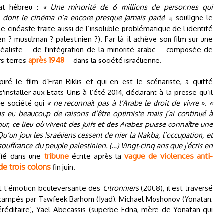
tat hébreu :
« Une minorité de 6 millions de personnes qui
 dont le cinéma n’a encore presque jamais parlé »
, souligne le
 le cinéaste traite aussi de l’insoluble problématique de l’identité
lien ? musulman ? palestinien ?). Par là, il achève son film sur une
réaliste – de l'intégration de la minorité arabe – composée de
après 1948
rs terres
– dans la société israélienne.
piré le film d’Eran Riklis et qui en est le scénariste, a quitté
'installer aux Etats-Unis à l’été 2014, déclarant à la presse qu’il
ne société qui
« ne reconnaît pas à l’Arabe le droit de vivre »
.
«
as eu beaucoup de raisons d’être optimiste mais j’ai continué à
our, ce lieu où vivent des juifs et des Arabes puisse connaître une
 Qu’un jour les Israéliens cessent de nier la Nakba, l’occupation, et
souffrance du peuple palestinien. (…) Vingt-cinq ans que j’écris en
tribune
vague de violences anti-
nifié dans une
écrite après la
 de trois colons
fin juin.
et l’émotion bouleversante des
Citronniers
(2008), il est traversé
campés par Tawfeek Barhom (Iyad), Michael Moshonov (Yonatan,
 héréditaire), Yaël Abecassis (superbe Edna, mère de Yonatan qui