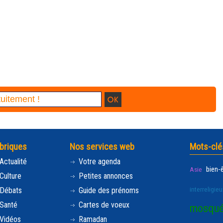
briques
Nos services web
Mots-clé
Actualité
Votre agenda
bien-
Asie
Culture
Petites annonces
interreligieu
Débats
Guide des prénoms
Santé
Cartes de voeux
mosqu
Vidéos
Ramadan