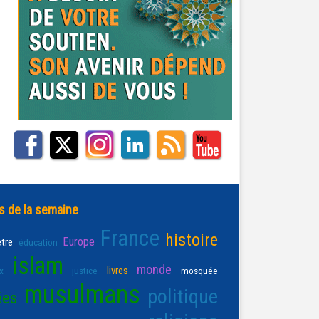
s de la semaine
France
histoire
Europe
être
éducation
islam
monde
livres
x
justice
mosquée
musulmans
politique
ées