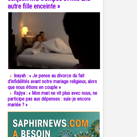
autre fille enceinte »
Inayah : « Je pense au divorce du fait
d’infidélités avant notre mariage religieux, alors
que nous étions en couple »
Rajiya : « Mon mari ne vit plus avec nous, ne
participe pas aux dépenses : suis-je encore
mariée ? »