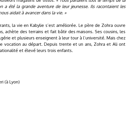
plusieurs magasins de tissus.
« Tous parlaient tout le temps de la
on a été la grande aventure de leur jeunesse. Ils racontaient les
nous aidait à avancer dans la vie. »
ants, la vie en Kabylie s’est améliorée. Le père de Zohra ouvre
, achète des terrains et fait bâtir des maisons. Ses cousins, les
gérie et plusieurs enseignent à leur tour à l’université. Mais chez
une vocation au départ. Depuis trente et un ans, Zohra et Ali ont
nationalité et élevé leurs trois enfants.
i (à Lyon)