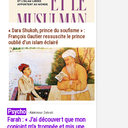
« Dara Shukoh, prince du soufisme » :
François Gautier ressuscite le prince
oublié d'un islam éclairé
Psycho
-
Abdelnour Zahrali
Farah : « J’ai découvert que mon
conjoint m’a trompée et mis une