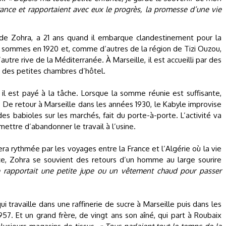
ance et rapportaient avec eux le progrès, la promesse d’une vie
e Zohra, a 21 ans quand il embarque clandestinement pour la
s sommes en 1920 et, comme d’autres de la région de Tizi Ouzou,
utre rive de la Méditerranée. À Marseille, il est accueilli par des
x des petites chambres d’hôtel.
il est payé à la tâche. Lorsque la somme réunie est suffisante,
De retour à Marseille dans les années 1930, le Kabyle improvise
es babioles sur les marchés, fait du porte-à-porte. L’activité va
mettre d’abandonner le travail à l’usine.
 rythmée par les voyages entre la France et l’Algérie où la vie
nce, Zohra se souvient des retours d’un homme au large sourire
e rapportait une petite jupe ou un vêtement chaud pour passer
qui travaille dans une raffinerie de sucre à Marseille puis dans les
957. Et un grand frère, de vingt ans son aîné, qui part à Roubaix