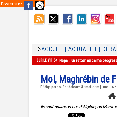
Poster sur :
ACCUEIL
| ACTUALITÉ
| DÉBA
Népal : un retour au calme progres
Moi, Maghrébin de F
Rédigé par pouf.badaboum@gmail.com | Lundi 16 
Ils sont quatre, venus d’Algérie, du Maroc e