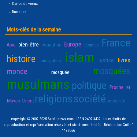
Cartes de voeux
Ramadan
Mots-clés de la semaine
France
Europe
bien-être
Asie
éducation
femmes
islam
histoire
justice
livres
immigration
mosquées
monde
mosquée
musulmans
politique
Proche et
religions
société
Moyen-Orient
solidarité
copyright © 2002-2025 Saphirnews.com - ISSN 2497-3432 - tous droits de
reproduction et représentation réservés et strictement limités - Déclaration Cnil n°
1139566