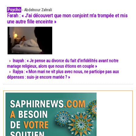
Psycho
-
Abdelnour Zahrali
Farah : « J’ai découvert que mon conjoint m’a trompée et mis
une autre fille enceinte »
Inayah : « Je pense au divorce du fait d’infidélités avant notre
mariage religieux, alors que nous étions en couple »
Rajiya : « Mon mari ne vit plus avec nous, ne participe pas aux
dépenses : suis-je encore mariée ? »