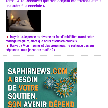
Farah : « J’ai découvert que mon conjoint m’a trompée et mis
une autre fille enceinte »
Inayah : « Je pense au divorce du fait d’infidélités avant notre
mariage religieux, alors que nous étions en couple »
Rajiya : « Mon mari ne vit plus avec nous, ne participe pas aux
dépenses : suis-je encore mariée ? »