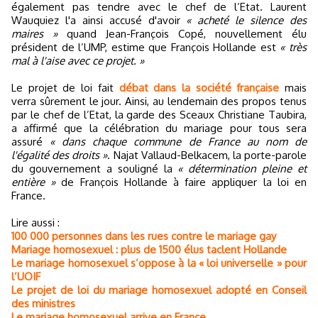
également pas tendre avec le chef de l’Etat. Laurent
Wauquiez l'a ainsi accusé d'avoir
« acheté le silence des
maires »
quand Jean-François Copé, nouvellement élu
président de l’UMP, estime que François Hollande est
« très
mal à l'aise avec ce projet. »
Le projet de loi fait
débat dans la société française
mais
verra sûrement le jour. Ainsi, au lendemain des propos tenus
par le chef de l’Etat, la garde des Sceaux Christiane Taubira,
a affirmé que la célébration du mariage pour tous sera
assuré
« dans chaque commune de France au nom de
l'égalité des droits »
. Najat Vallaud-Belkacem, la porte-parole
du gouvernement a souligné la
« détermination pleine et
entière »
de François Hollande à faire appliquer la loi en
France.
Lire aussi :
100 000 personnes dans les rues contre le mariage gay
Mariage homosexuel : plus de 1500 élus taclent Hollande
Le mariage homosexuel s’oppose à la « loi universelle » pour
l’UOIF
Le projet de loi du mariage homosexuel adopté en Conseil
des ministres
Le mariage homosexuel arrive en France