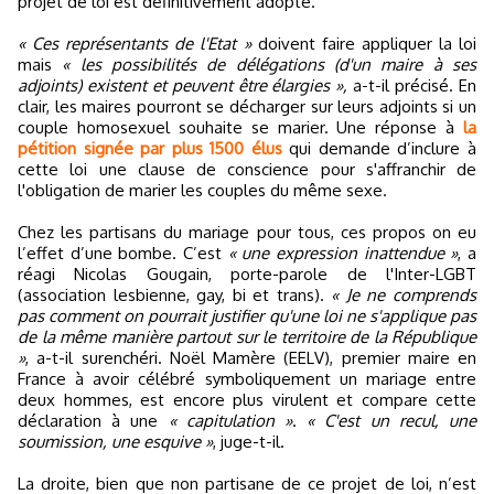
projet de loi est définitivement adopté.
« Ces représentants de l'Etat »
doivent faire appliquer la loi
mais
« les possibilités de délégations (d'un maire à ses
adjoints) existent et peuvent être élargies »,
a-t-il précisé. En
clair, les maires pourront se décharger sur leurs adjoints si un
couple homosexuel souhaite se marier. Une réponse à
la
pétition signée par plus 1500 élus
qui demande d’inclure à
cette loi une clause de conscience pour s'affranchir de
l'obligation de marier les couples du même sexe.
Chez les partisans du mariage pour tous, ces propos on eu
l’effet d’une bombe. C’est
« une expression inattendue »
, a
réagi Nicolas Gougain, porte-parole de l'Inter-LGBT
(association lesbienne, gay, bi et trans).
« Je ne comprends
pas comment on pourrait justifier qu'une loi ne s'applique pas
de la même manière partout sur le territoire de la République
»
, a-t-il surenchéri. Noël Mamère (EELV), premier maire en
France à avoir célébré symboliquement un mariage entre
deux hommes, est encore plus virulent et compare cette
déclaration à une
« capitulation »
.
« C'est un recul, une
soumission, une esquive »
, juge-t-il.
La droite, bien que non partisane de ce projet de loi, n’est