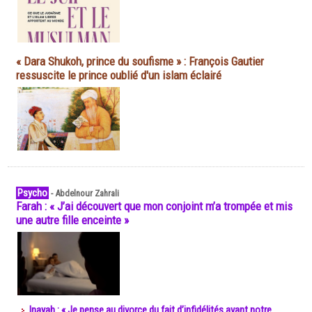
« Dara Shukoh, prince du soufisme » : François Gautier
ressuscite le prince oublié d'un islam éclairé
Psycho
-
Abdelnour Zahrali
Farah : « J’ai découvert que mon conjoint m’a trompée et mis
une autre fille enceinte »
Inayah : « Je pense au divorce du fait d’infidélités avant notre