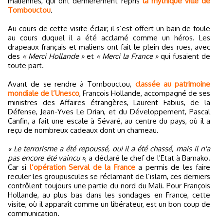
maliennes, qui ont dernièrement repris
la mythique ville de
Tombouctou
.
Au cours de cette visite éclair, il s’est offert un bain de foule
au cours duquel il a été acclamé comme un héros. Les
drapeaux français et maliens ont fait le plein des rues, avec
des
« Merci Hollande »
et
« Merci la France »
qui fusaient de
toute part.
Avant de se rendre à Tombouctou,
classée au patrimoine
mondiale de l’Unesco
, François Hollande, accompagné de ses
ministres des Affaires étrangères, Laurent Fabius, de la
Défense, Jean-Yves Le Drian, et du Développement, Pascal
Canfin, a fait une escale à Sévaré, au centre du pays, où il a
reçu de nombreux cadeaux dont un chameau.
« Le terrorisme a été repoussé, oui il a été chassé, mais il n'a
pas encore été vaincu »
, a déclaré le chef de l'Etat à Bamako.
Car si
l’opération Serval de la France
a permis de les faire
reculer les groupuscules se réclamant de l’islam, ces derniers
contrôlent toujours une partie du nord du Mali. Pour François
Hollande, au plus bas dans les sondages en France, cette
visite, où il apparaît comme un libérateur, est un bon coup de
communication.