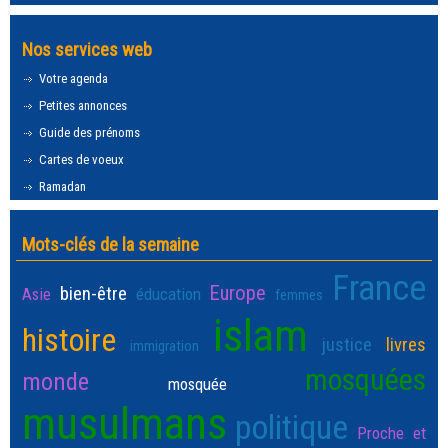
Nos services web
Votre agenda
Petites annonces
Guide des prénoms
Cartes de voeux
Ramadan
Mots-clés de la semaine
France
Europe
bien-être
Asie
éducation
femmes
islam
histoire
justice
livres
immigration
mosquées
monde
mosquée
musulmans
politique
Proche et