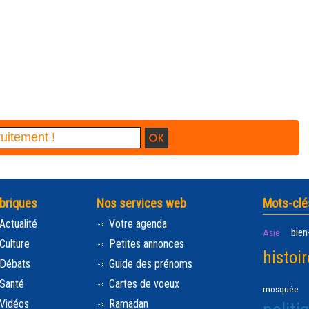
briques
Nos services web
Mots-clé
Actualité
Votre agenda
bien
Asie
Culture
Petites annonces
histoir
Débats
Guide des prénoms
Santé
Cartes de voeux
mosquée
Vidéos
Ramadan