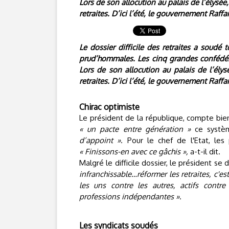
Lors de son allocution au palais de l’élysée
retraites. D’ici l’été, le gouvernement Raff
Le dossier difficile des retraites a soudé 
prud’hommales. Les cinq grandes confédéra
Lors de son allocution au palais de l’ély
retraites. D’ici l’été, le gouvernement Raff
Chirac optimiste
Le président de la république, compte bien
« un pacte entre génération »
ce systèm
d’appoint »
. Pour le chef de l'Etat, les
« Finissons-en avec ce gâchis »,
a-t-il dit.
Malgré le difficile dossier, le président se
infranchissable…réformer les retraites, c'est
les uns contre les autres, actifs contre 
professions indépendantes »
.
Les syndicats soudés