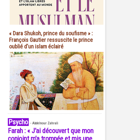
« Dara Shukoh, prince du soufisme » :
François Gautier ressuscite le prince
oublié d'un islam éclairé
Psycho
-
Abdelnour Zahrali
Farah : « J’ai découvert que mon
conjoint m’a trompée et mis une