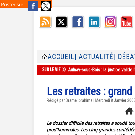
Poster sur :
ACCUEIL
| ACTUALITÉ
| DÉBA
Aulnay-sous-Bois : la justice valid
Les retraites : grand
Rédigé par Dramé Ibrahima | Mercredi 8 Janvier 200
Le dossier difficile des retraites a soudé to
prud’hommales. Les cinq grandes confédérat