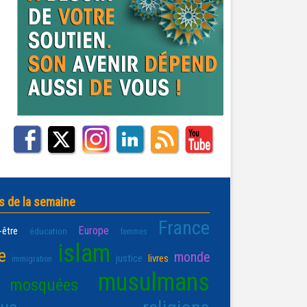
s de la semaine
France
Europe
-être
éducation
femmes
islam
e
monde
justice
livres
immigration
musulmans
mosquées