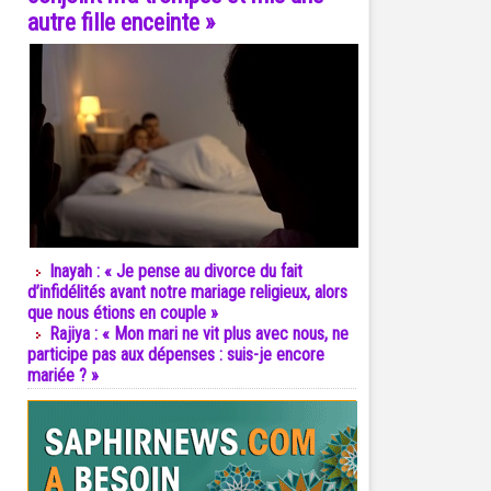
autre fille enceinte »
Inayah : « Je pense au divorce du fait
d’infidélités avant notre mariage religieux, alors
que nous étions en couple »
Rajiya : « Mon mari ne vit plus avec nous, ne
participe pas aux dépenses : suis-je encore
mariée ? »