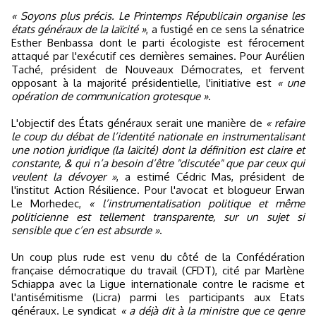
« Soyons plus précis. Le Printemps Républicain organise les
états généraux de la laïcité »
, a fustigé en ce sens la sénatrice
Esther Benbassa dont le parti écologiste est férocement
attaqué par l'exécutif ces dernières semaines. Pour Aurélien
Taché, président de Nouveaux Démocrates, et fervent
opposant à la majorité présidentielle, l'initiative est
« une
opération de communication grotesque »
.
L'objectif des États généraux serait une manière de
« refaire
le coup du débat de l’identité nationale en instrumentalisant
une notion juridique (la laïcité) dont la définition est claire et
constante, & qui n’a besoin d’être "discutée" que par ceux qui
veulent la dévoyer »
, a estimé Cédric Mas, président de
l'institut Action Résilience. Pour l'avocat et blogueur Erwan
Le Morhedec,
« l’instrumentalisation politique et même
politicienne est tellement transparente, sur un sujet si
sensible que c’en est absurde »
.
Un coup plus rude est venu du côté de la Confédération
française démocratique du travail (CFDT), cité par Marlène
Schiappa avec la Ligue internationale contre le racisme et
l'antisémitisme (Licra) parmi les participants aux Etats
généraux. Le syndicat
« a déjà dit à la ministre que ce genre