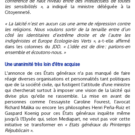
conférence de haut niveau entre des intellectuels de toutes
les sensibilités »
, a indiqué la ministre déléguée à la
Citoyenneté.
« La laïcité n’est en aucun cas une arme de répression contre
les religions. Nous voulons sortir de la tenaille entre d’un
côté les identitaires d’extrême droite et de l’autre les
indigénistes et Europe Ecologie-les Verts »
, a-t-elle affirmé
dans les colonnes du
JDD
.
« L’idée est de dire : parlons-en
ensemble et écoutons-nous. »
Une unanimité très loin d'être acquise
L'annonce de ces États généraux n'a pas manqué de faire
réagir diverses organisations et personnalités tant politiques
que de la société civile, qui fustigent l'attitude d'une ministre
qui chercherait surtout à imposer une vision de la laïcité qui
divise plus qu'elle ne rassemble. La mise en avant de
personnes comme l'essayiste Caroline Fourest, l'avocat
Richard Malika ou encore les philosophes Henri Peña-Ruiz et
Gaspard Koenig pour ces États généraux inquiète même
jusqu'à l'Elysée qui, selon Mediapart, ne veut pas voir cette
initiative se transformer en
« Etats généraux du Printemps
Républicain »
.