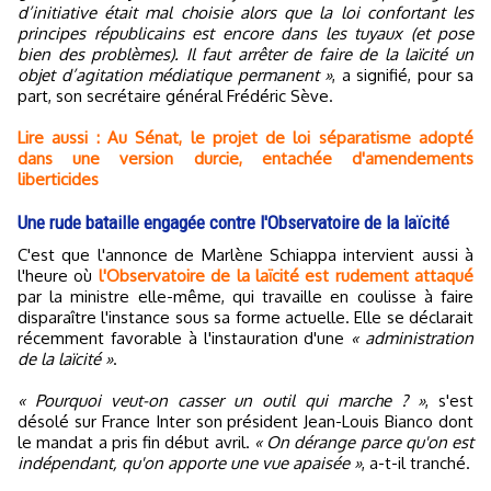
d’initiative était mal choisie alors que la loi confortant les
principes républicains est encore dans les tuyaux (et pose
bien des problèmes). Il faut arrêter de faire de la laïcité un
objet d’agitation médiatique permanent »
, a signifié, pour sa
part, son secrétaire général Frédéric Sève.
Lire aussi : Au Sénat, le projet de loi séparatisme adopté
dans une version durcie, entachée d'amendements
liberticides
Une rude bataille engagée contre l'Observatoire de la laïcité
C'est que l'annonce de Marlène Schiappa intervient aussi à
l'heure où
l'Observatoire de la laïcité est rudement attaqué
par la ministre elle-même, qui travaille en coulisse à faire
disparaître l'instance sous sa forme actuelle. Elle se déclarait
récemment favorable à l'instauration d'une
« administration
de la laïcité »
.
« Pourquoi veut-on casser un outil qui marche ? »
, s'est
désolé sur France Inter son président Jean-Louis Bianco dont
le mandat a pris fin début avril.
« On dérange parce qu'on est
indépendant, qu'on apporte une vue apaisée »
, a-t-il tranché.