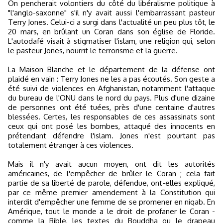
On pencherait volontiers du côté du libéralisme politique à
"l'anglo-saxonne" s'il n'y avait aussi l'embarrassant pasteur
Terry Jones. Celui-ci a surgi dans l'actualité un peu plus tôt, le
20 mars, en brûlant un Coran dans son église de Floride.
L'autodafé visait à stigmatiser l'islam, une religion qui, selon
le pasteur Jones, nourrit le terrorisme et la guerre.
La Maison Blanche et le département de la défense ont
plaidé en vain : Terry Jones ne les a pas écoutés. Son geste a
été suivi de violences en Afghanistan, notamment l'attaque
du bureau de l'ONU dans le nord du pays. Plus d'une dizaine
de personnes ont été tuées, près d'une centaine d'autres
blessées. Certes, les responsables de ces assassinats sont
ceux qui ont posé les bombes, attaqué des innocents en
prétendant défendre l'islam. Jones n'est pourtant pas
totalement étranger à ces violences.
Mais il n'y avait aucun moyen, ont dit les autorités
américaines, de l'empêcher de brûler le Coran ; cela fait
partie de sa liberté de parole, défendue, ont-elles expliqué,
par ce même premier amendement à la Constitution qui
interdit d'empêcher une femme de se promener en niqab. En
Amérique, tout le monde a le droit de profaner le Coran -
comme la Bible, les textes du Bouddha ou le drapeau