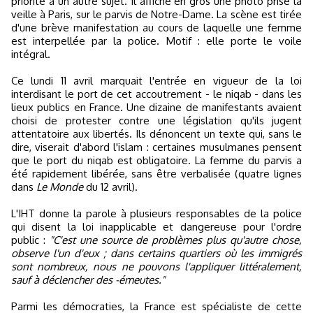
priorité à un autre sujet. Il affiche en gros une photo prise la
veille à Paris, sur le parvis de Notre-Dame. La scène est tirée
d'une brève manifestation au cours de laquelle une femme
est interpellée par la police. Motif : elle porte le voile
intégral.
Ce lundi 11 avril marquait l'entrée en vigueur de la loi
interdisant le port de cet accoutrement - le niqab - dans les
lieux publics en France. Une dizaine de manifestants avaient
choisi de protester contre une législation qu'ils jugent
attentatoire aux libertés. Ils dénoncent un texte qui, sans le
dire, viserait d'abord l'islam : certaines musulmanes pensent
que le port du niqab est obligatoire. La femme du parvis a
été rapidement libérée, sans être verbalisée (quatre lignes
dans
Le Monde
du 12 avril).
L'IHT donne la parole à plusieurs responsables de la police
qui disent la loi inapplicable et dangereuse pour l'ordre
public :
"C'est une source de problèmes plus qu'autre chose,
observe l'un d'eux ; dans certains quartiers où les immigrés
sont nombreux, nous ne pouvons l'appliquer littéralement,
sauf à déclencher des -émeutes."
Parmi les démocraties, la France est spécialiste de cette