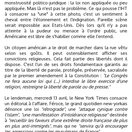
monstruosité politico-juridique : la loi non appliquée ou peu
appliquée. Mais là n'est pas le problème. Ce qui pousse l'IHT
à consacrer sa "une" à cette photo, c'est un sentiment à
cheval entre l'étonnement et l'indignation. Pareille scène
serait impossible aux Etats-Unis. Dès lors qu'il n'y a pas
atteinte à la pudeur ou menace à l'ordre public, une
Américaine est libre de s'habiller comme elle l'entend.
Un citoyen américain a le droit de marcher dans la rue vêtu
selon ses goûts. Il peut ostensiblement afficher ses
convictions religieuses. Cela fait partie des libertés dont il
dispose. C'est l'un de ses droits fondamentaux garantis au
titre de la liberté de parole, protégée, préservée, sacralisée
par le premier amendement à la Constitution :
"Le Congrès
ne fera aucune loi qui (...) interdise le libre exercice d'une
religion, restreigne la liberté de parole ou de presse."
Le lendemain, mercredi 13 avril, le New York Times consacre
un éditorial à l'affaire. Féroce, le grand quotidien new-yorkais
dénonce une loi
"rétrograde"
, une
"attaque cynique contre
l'islam"
,
"une manifestation d'intolérance religieuse"
destinée
à
"recueillir les faveurs d'une extrême droite française de plus
en plus anti-immigrés"
, mais qui ne
"servira qu'à encourager
les agressions contre les musulmans de France"
.