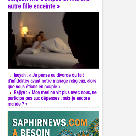
autre fille enceinte »
Inayah : « Je pense au divorce du fait
d’infidélités avant notre mariage religieux, alors
que nous étions en couple »
Rajiya : « Mon mari ne vit plus avec nous, ne
participe pas aux dépenses : suis-je encore
mariée ? »