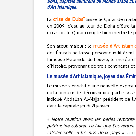
Doha, capitale culturelle du monde arabe 2010,
d'Art islamique.
crise de Dubaï
La
laisse le Qatar de mar
en 2009, c’est au tour de Doha d’être la
occasion, le Qatar compte bien mettre le p
musée d’Art islami
Son atout majeur : le
des Émirats ne laisse personne indifférent.
fameuse Pyramide du Louvre, le musée d’A
d’histoire, provenant de trois continents et 
Le musée d’Art islamique, joyau des Émi
Le musée s’enrichit d’une nouvelle exposit
eu la primeur de découvrir une partie.
« La
indiqué Abdallah Al-Najjar, président de 
dans la capitale jeudi 21 janvier.
« Notre relation avec les perles remonte à
patrimoine culturel. Le fait que l’ouverture 
intellectuelle entre nos deux pays »
, a d