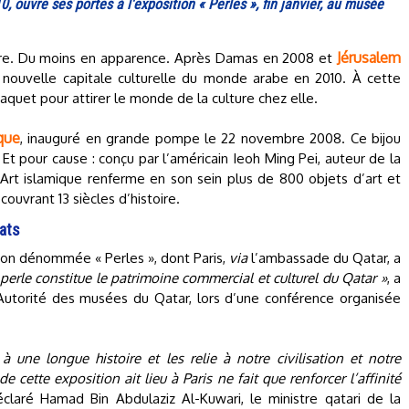
 ouvre ses portes à l'exposition « Perles », fin janvier, au musée
Jérusalem
bre. Du moins en apparence. Après Damas en 2008 et
 nouvelle capitale culturelle du monde arabe en 2010. À cette
aquet pour attirer le monde de la culture chez elle.
que
, inauguré en grande pompe le 22 novembre 2008. Ce bijou
 Et pour cause : conçu par l’américain Ieoh Ming Pei, auteur de la
rt islamique renferme en son sein plus de 800 objets d’art et
couvrant 13 siècles d’histoire.
rats
ion dénommée « Perles », dont Paris,
via
l’ambassade du Qatar, a
 perle constitue le patrimoine commercial et culturel du Qatar »
, a
l’Autorité des musées du Qatar, lors d’une conférence organisée
 une longue histoire et les relie à notre civilisation et notre
de cette exposition ait lieu à Paris ne fait que renforcer l’affinité
éclaré Hamad Bin Abdulaziz Al-Kuwari, le ministre qatari de la