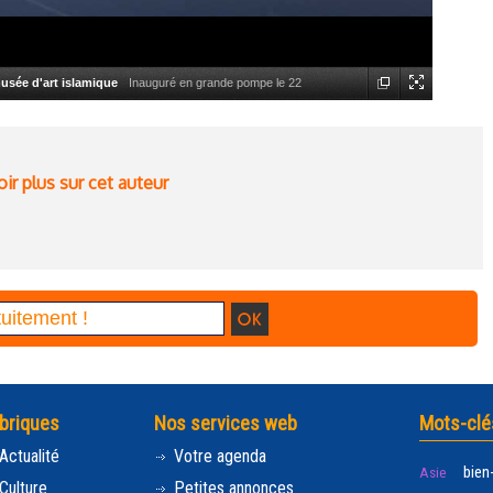
musée d'art islamique
Inauguré en grande pompe le 22
que détient l'une des collections les plus prestigieuses au monde.
, auteur de la célèbre Pyramide du Louvre, le Musée rassemble
 d'histoire. (HBR)
ir plus sur cet auteur
briques
Nos services web
Mots-clé
Actualité
Votre agenda
bien
Asie
Culture
Petites annonces