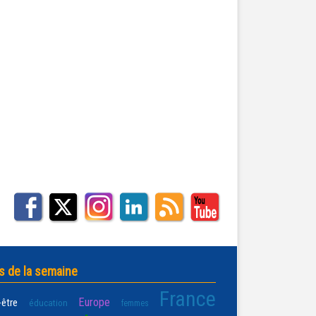
s de la semaine
France
Europe
-être
éducation
femmes