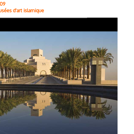
009
usées d'art islamique