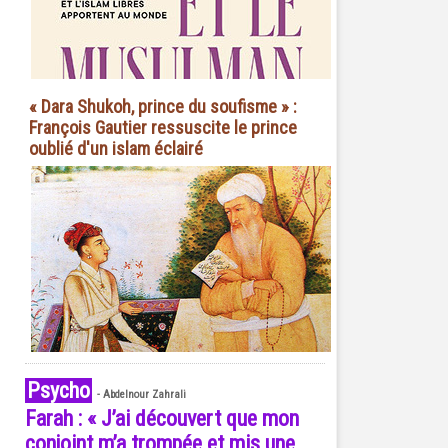
« Dara Shukoh, prince du soufisme » :
François Gautier ressuscite le prince
oublié d'un islam éclairé
Psycho
-
Abdelnour Zahrali
Farah : « J’ai découvert que mon
conjoint m’a trompée et mis une