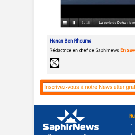
1
/
18
La perle de Doha : le 
novembre 2008, le Musée d'art islami
Hanan Ben Rhouma
Conçu par l'américain Ieoh Ming Pei
plus de 800 objets et œuvres d'art et
En savo
Rédactrice en chef de Saphirnews
Ru