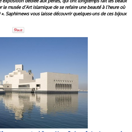
e exposition dédiée aux perles, qui ont longtemps fait les beaux
r le musée d’Art islamique de se refaire une beauté à l’heure où
0 ». Saphirnews vous laisse découvrir quelques-uns de ces bijoux