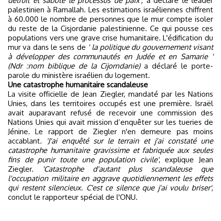
détruit et sabote le processus de paix',
a déclaré le leader
palestinien à Ramallah. Les estimations israéliennes chiffrent
à 60.000 le nombre de personnes que le mur compte isoler
du reste de la Cisjordanie palestinienne. Ce qui pousse ces
populations vers une grave crise humanitaire. L'édification du
mur va dans le sens de
' la politique du gouvernement visant
à développer des communautés en Judée et en Samarie '
(Ndr :nom biblique de la Cijorndanie)
a déclaré le porte-
parole du ministère israélien du logement.
Une catastrophe humanitaire scandaleuse
La visite officielle de Jean Ziegler, mandaté par les Nations
Unies, dans les territoires occupés est une première. Israël
avait auparavant refusé de recevoir une commission des
Nations Unies qui avait mission d’enquêter sur les tueries de
Jénine. Le rapport de Ziegler n'en demeure pas moins
accablant.
'J'ai enquêté sur le terrain et j'ai constaté une
catastrophe humanitaire gravissime et fabriquée aux seules
fins de punir toute une population civile'
, explique Jean
Ziegler.
'Catastrophe d'autant plus scandaleuse que
l'occupation militaire en aggrave quotidiennement les effets
qui restent silencieux. C'est ce silence que j'ai voulu briser'
,
conclut le rapporteur spécial de l'ONU.