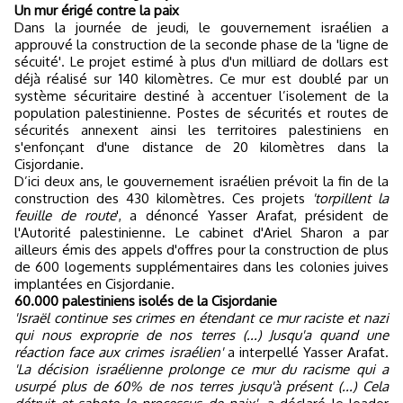
Un mur érigé contre la paix
Dans la journée de jeudi, le gouvernement israélien a
approuvé la construction de la seconde phase de la 'ligne de
sécuité'. Le projet estimé à plus d'un milliard de dollars est
déjà réalisé sur 140 kilomètres. Ce mur est doublé par un
système sécuritaire destiné à accentuer l’isolement de la
population palestinienne. Postes de sécurités et routes de
sécurités annexent ainsi les territoires palestiniens en
s'enfonçant d'une distance de 20 kilomètres dans la
Cisjordanie.
D’ici deux ans, le gouvernement israélien prévoit la fin de la
construction des 430 kilomètres. Ces projets
'torpillent la
feuille de route
', a dénoncé Yasser Arafat, président de
l'Autorité palestinienne. Le cabinet d'Ariel Sharon a par
ailleurs émis des appels d'offres pour la construction de plus
de 600 logements supplémentaires dans les colonies juives
implantées en Cisjordanie.
60.000 palestiniens isolés de la Cisjordanie
'Israël continue ses crimes en étendant ce mur raciste et nazi
qui nous exproprie de nos terres (...)
Jusqu'a quand une
réaction face aux crimes israélien'
a interpellé Yasser Arafat.
'La décision israélienne prolonge ce mur du racisme qui a
usurpé plus de 60% de nos terres jusqu'à présent (...) Cela