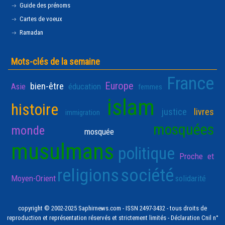
Guide des prénoms
Cartes de voeux
Ramadan
Mots-clés de la semaine
France
Europe
bien-être
Asie
éducation
femmes
islam
histoire
justice
livres
immigration
mosquées
monde
mosquée
musulmans
politique
Proche et
religions
société
Moyen-Orient
solidarité
copyright © 2002-2025 Saphirnews.com - ISSN 2497-3432 - tous droits de
reproduction et représentation réservés et strictement limités - Déclaration Cnil n°