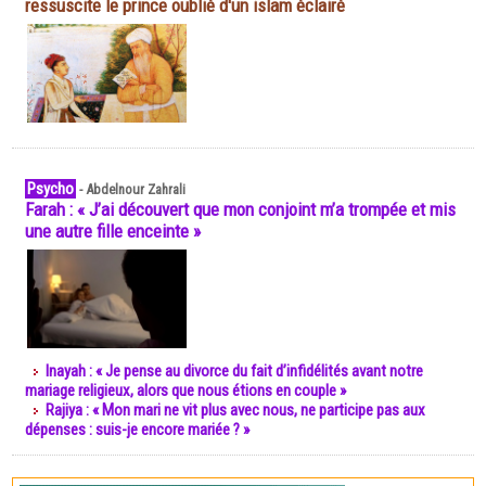
ressuscite le prince oublié d'un islam éclairé
Psycho
-
Abdelnour Zahrali
Farah : « J’ai découvert que mon conjoint m’a trompée et mis
une autre fille enceinte »
Inayah : « Je pense au divorce du fait d’infidélités avant notre
mariage religieux, alors que nous étions en couple »
Rajiya : « Mon mari ne vit plus avec nous, ne participe pas aux
dépenses : suis-je encore mariée ? »