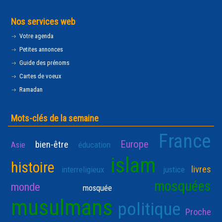
Nos services web
Votre agenda
Petites annonces
Guide des prénoms
Cartes de voeux
Ramadan
Mots-clés de la semaine
France
Europe
bien-être
Asie
éducation
islam
histoire
livres
interreligieux
justice
mosquées
monde
mosquée
musulmans
politique
Proche