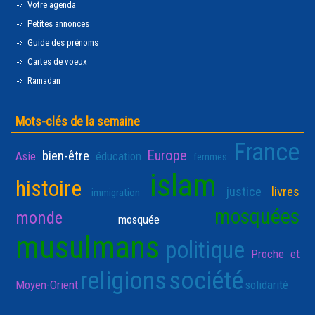
Votre agenda
Petites annonces
Guide des prénoms
Cartes de voeux
Ramadan
Mots-clés de la semaine
France
Europe
bien-être
Asie
éducation
femmes
islam
histoire
justice
livres
immigration
mosquées
monde
mosquée
musulmans
politique
Proche et
religions
société
Moyen-Orient
solidarité