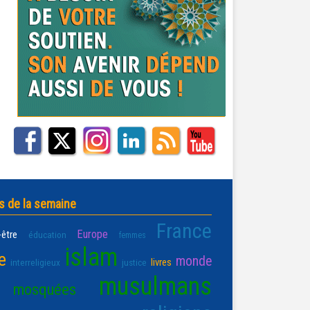
s de la semaine
France
Europe
-être
éducation
femmes
islam
e
monde
livres
interreligieux
justice
musulmans
mosquées