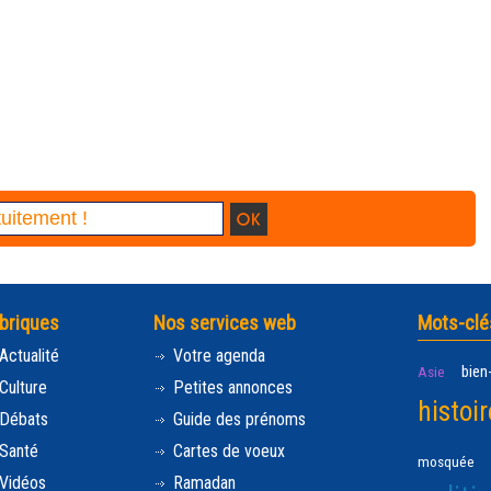
briques
Nos services web
Mots-clé
Actualité
Votre agenda
bien
Asie
Culture
Petites annonces
histoir
Débats
Guide des prénoms
Santé
Cartes de voeux
mosquée
Vidéos
Ramadan