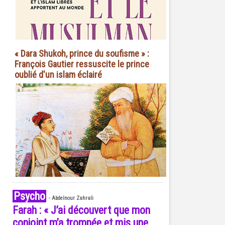
« Dara Shukoh, prince du soufisme » :
François Gautier ressuscite le prince
oublié d'un islam éclairé
Psycho
-
Abdelnour Zahrali
Farah : « J’ai découvert que mon
conjoint m’a trompée et mis une