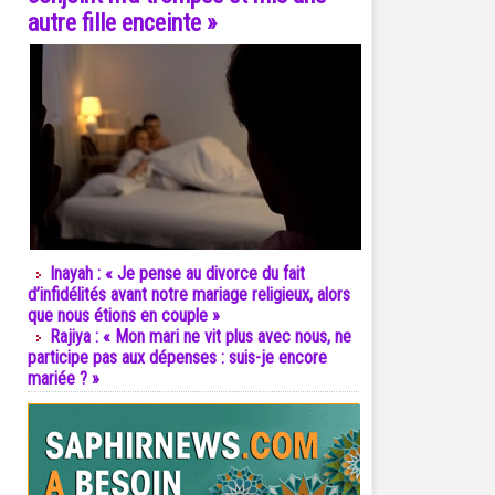
autre fille enceinte »
Inayah : « Je pense au divorce du fait
d’infidélités avant notre mariage religieux, alors
que nous étions en couple »
Rajiya : « Mon mari ne vit plus avec nous, ne
participe pas aux dépenses : suis-je encore
mariée ? »