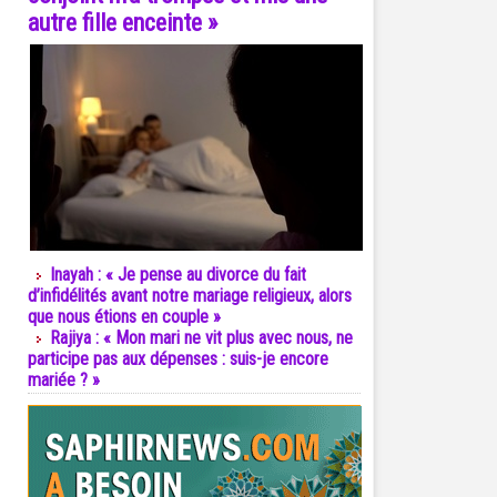
autre fille enceinte »
Inayah : « Je pense au divorce du fait
d’infidélités avant notre mariage religieux, alors
que nous étions en couple »
Rajiya : « Mon mari ne vit plus avec nous, ne
participe pas aux dépenses : suis-je encore
mariée ? »