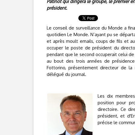
Patinot qui dirigera le groupe, le premier e
président.
Le conseil de surveillance du Monde a fin
quotidien Le Monde. N’ayant pu se départag
et après moult emails, coups de fils et au
occuper le poste de président du directo
pendant que le second occuperait celui de 
au bout des trois années de présidence J
Fottorino, présentement directeur de la 
délégué du journal.
Les dix membres 
position pour pr
directoire. Ce di
président, et d'
précise le commun