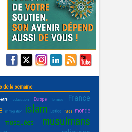
s de la semaine
France
Europe
-être
éducation
femmes
islam
e
monde
justice
livres
immigration
musulmans
mosquées