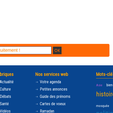
briques
Nos services web
Mots-clé
Actualité
Votre agenda
bien
Asie
Culture
Petites annonces
histoir
Débats
Guide des prénoms
Santé
Cartes de voeux
mosquée
Vidéos
Ramadan