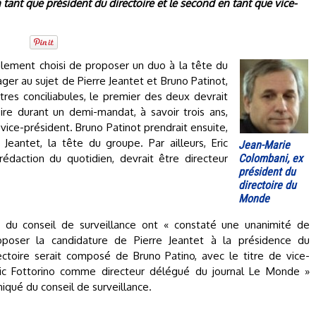
n tant que président du directoire et le second en tant que vice-
alement choisi de proposer un duo à la tête du
er au sujet de Pierre Jeantet et Bruno Patinot,
tres conciliabules, le premier des deux devrait
ire durant un demi-mandat, à savoir trois ans,
vice-président. Bruno Patinot prendrait ensuite,
eantet, la tête du groupe. Par ailleurs, Eric
Jean-Marie
rédaction du quotidien, devrait être directeur
Colombani, ex
président du
directoire du
Monde
du conseil de surveillance ont « constaté une unanimité de
oposer la candidature de Pierre Jeantet à la présidence du
rectoire serait composé de Bruno Patino, avec le titre de vice-
Eric Fottorino comme directeur délégué du journal Le Monde »
iqué du conseil de surveillance.