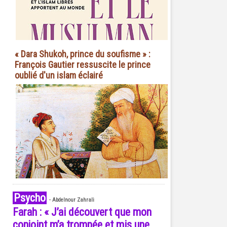
« Dara Shukoh, prince du soufisme » :
François Gautier ressuscite le prince
oublié d'un islam éclairé
Psycho
-
Abdelnour Zahrali
Farah : « J’ai découvert que mon
conjoint m’a trompée et mis une