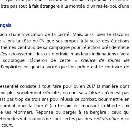
-être pas tout à fait étrangère à la montée d’un ras-le-bol, d’une
ançais
on d’une invocation de la laïcité. Mais, aussi bien le discours
e a pris la tête du FN que ses propos à la suite des élections
s thèmes centraux de sa campagne pour l’élection présidentielle
iles »
pousseront des cris d’orfraie, mais leurs indignations n’aura
le sociologue, tâcheron de cette
« science de toutes les
 d’expliciter en quoi la laïcité que l’on prône est le contraire de
 essentiel consiste à tout faire pour qu’en 2017 la manière dont
soit plus socialement crédible ; en quoi sa
« laïcité »
n’en est pas
’est pas trop de trois ans pour réussir ce combat, pour mettre en
 combat pour la liberté (au besoin en imposant la liberté aux
que les réprimer). Réponse du berger à sa bergère : ceux qui
ternelles vaticinations ne sont certes pas des
« idiots utiles »
, ce
 court.