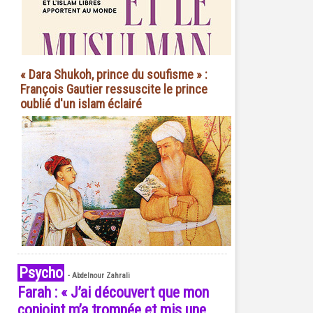
« Dara Shukoh, prince du soufisme » :
François Gautier ressuscite le prince
oublié d'un islam éclairé
Psycho
-
Abdelnour Zahrali
Farah : « J’ai découvert que mon
conjoint m’a trompée et mis une