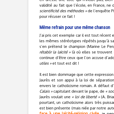
validité au fait que l’école, en France, n
scientificité des méthodes »
de l’enquête P
pour récuser ce fait !
Même refrain pour une même chanson
J’ai pris cet exemple car il est tout récent 
les mêmes stéréotypes répétés jusqu’à sati
s’en prétend le champion (Marine Le Pen, 
rétablir la laïcité »
là où elles se trouvent 
continue d’être ceux que l’on accuse d’ad
utiles »
et tout est dit !
Il est bien dommage que cette expression s
Jaurès et son appui à la loi de séparati
envers le catholicisme romain. A défaut d’ê
Calais »
capitulant devant le pape, de
« soc
Jaurès voulait une
« loi de liberté »
(A. Bria
pourtant, un catholicisme alors très puissa
est bien présente (mais niée par notre aute
face à une laïcité-religion civile,
je pens