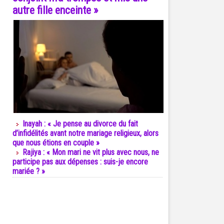
autre fille enceinte »
Inayah : « Je pense au divorce du fait
d’infidélités avant notre mariage religieux, alors
que nous étions en couple »
Rajiya : « Mon mari ne vit plus avec nous, ne
participe pas aux dépenses : suis-je encore
mariée ? »