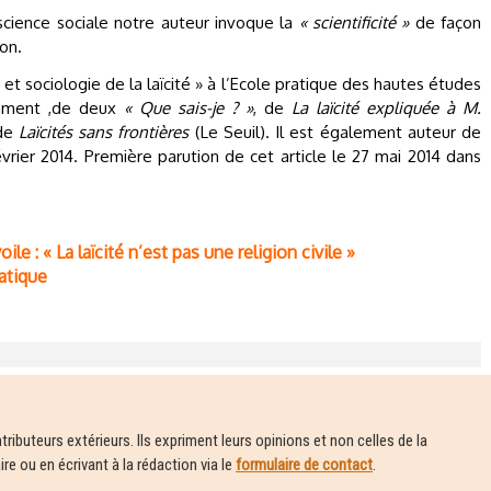
 science sociale notre auteur invoque la
« scientificité »
de façon
on.
 et sociologie de la laïcité » à l’Ecole pratique des hautes études
tamment ,de deux
« Que sais-je ? »
, de
La laïcité expliquée à M.
 de
Laïcités sans frontières
(Le Seuil). Il est également auteur de
évrier 2014. Première parution de cet article le 27 mai 2014 dans
le : « La laïcité n’est pas une religion civile »
atique
ributeurs extérieurs. Ils expriment leurs opinions et non celles de la
e ou en écrivant à la rédaction via le
formulaire de contact
.