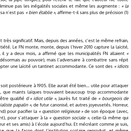
e diminue pas les inégalités sociales et même les augmente :
« la
isa n’est pas
« bien établie »
, affirme-t-il sans plus de précision (1)
et très significatif. Mais, depuis des années, c’est le même refrain,
été. Le FN monte, monte, depuis l’hiver 2010 capture la laïcité,
il y a deux mois, a affirmé que les municipalités FN allaient
«
désormais au pouvoir), mais l’adversaire à combattre sans répit
opter une laïcité un tantinet accommodante. Ce sont des
« idiots
oit postérieure à 1905. Elle aurait été bien… utile pour attaquer
on, que maints laïques trouvaient beaucoup trop accommodante
tre qualifié d’
« idiot utile »
, Jaurès fut traité de
« bourgeois de
ialiste papalin »
, de futur canonisé, et autres joyeusetés. Horreur,
nd) pour pacifier la
« question religieuse »
de son époque (avec,
nt), pour s’attaquer à la
« question sociale »
, celle-là même qui
ur et ses amis) à l’école aujourd’hui. Et mécréant comme je suis,
e que la façon dont l’institution scolaire reproduit, et même