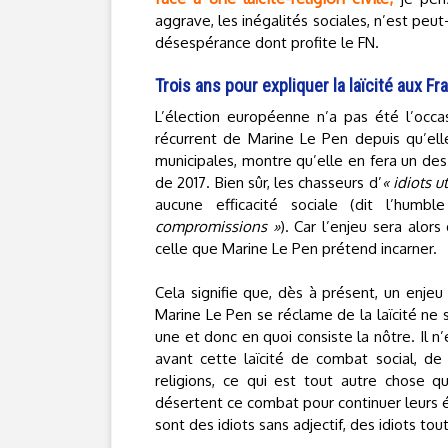
aggrave, les inégalités sociales, n’est peut
désespérance dont profite le FN.
Trois ans pour expliquer la laïcité aux Fr
L’élection européenne n’a pas été l’occasi
récurrent de Marine Le Pen depuis qu’ell
municipales, montre qu’elle en fera un de
de 2017. Bien sûr, les chasseurs d’
« idiots ut
aucune efficacité sociale (dit l’humb
compromissions »
). Car l’enjeu sera alors
celle que Marine Le Pen prétend incarner.
Cela signifie que, dès à présent, un enjeu
Marine Le Pen se réclame de la laïcité ne 
une et donc en quoi consiste la nôtre. Il n
avant cette laïcité de combat social, de
religions, ce qui est tout autre chose 
désertent ce combat pour continuer leurs é
sont des idiots sans adjectif, des idiots tout