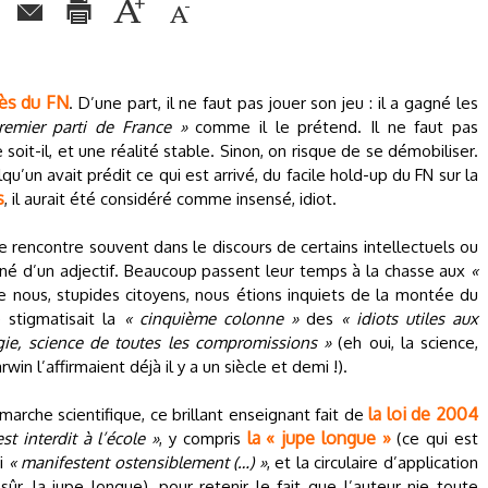
ès du FN
. D’une part, il ne faut pas jouer son jeu : il a gagné les
remier parti de France »
comme il le prétend. Il ne faut pas
it-il, et une réalité stable. Sinon, on risque de se démobiliser.
lqu’un avait prédit ce qui est arrivé, du facile hold-up du FN sur la
s
, il aurait été considéré comme insensé, idiot.
e rencontre souvent dans le discours de certains intellectuels ou
né d’un adjectif. Beaucoup passent leur temps à la chasse aux
«
ue nous, stupides citoyens, nous étions inquiets de la montée du
é stigmatisait la
« cinquième colonne »
des
« idiots utiles aux
gie, science de toutes les compromissions »
(eh oui, la science,
in l’affirmaient déjà il y a un siècle et demi !).
la loi de 2004
marche scientifique, ce brillant enseignant fait de
la « jupe longue »
est interdit à l’école »
, y compris
(ce qui est
ui
« manifestent ostensiblement (…) »
, et la circulaire d’application
sûr, la jupe longue), pour retenir le fait que l’auteur nie toute