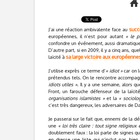
succ
J’ai une réaction ambivalente face au
européennes, il n’est pour autant
« le p
confondre un événement, aussi dramatique so
D’autre part, si en 2009, il y a cinq ans, que
sa large victoire aux européenne
laïcité à
J’utilise exprès ce terme d’
« idiot »
car on l
prétendus tels. On le rencontre accompag
idiots utiles »
. Il y a une semaine, alors q
Front, un farouche défenseur de la laïcit
organisations islamistes »
et la
« sociolo
c’est très dangereux, les adversaires de Darw
Je passerai sur le fait que, ennemi de la dé
une
« loi très claire : tout signe religieux 
doublement faux : la loi parle de signes q
en dresse une liste qui n’inclut pas, bien 