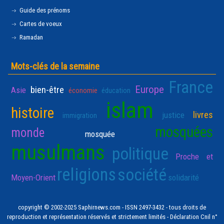
Guide des prénoms
Cartes de voeux
Ramadan
Mots-clés de la semaine
France
Europe
bien-être
Asie
économie
éducation
islam
histoire
livres
justice
immigration
mosquées
monde
mosquée
musulmans
politique
Proche et
religions
société
Moyen-Orient
solidarité
copyright © 2002-2025 Saphirnews.com - ISSN 2497-3432 - tous droits de
reproduction et représentation réservés et strictement limités - Déclaration Cnil n°