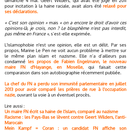
dimanche 4 mai. Geert Wilders, qui avait été jugé en 2011
pour incitation à la haine raciale, avait alors été
relaxé pour
ses déclarations.
« C’est son opinion »
mais
« on a encore le droit d'avoir ces
opinions-là, je crois, non ? Le blasphème n'est pas interdit,
pas même en France »
, s’est-elle exprimée.
L'islamophobie n'est une opinion, elle est un délit. Par ses
propos, Marine Le Pen ne voit aucun problème à mettre sur
le même plan islam et nazisme. Elle n’a d’ailleurs pas
condamné
les propos de Fabien Engelmann, le nouveau
maire FN d'Hayange, en Moselle,
qui faisait cette
comparaison dans son autobiographie récemment publiée.
La chef du FN a perdu son immunité parlementaire en juillet
2013 pour avoir comparé les prières de rue à l'occupation
nazie
, ouvrant la voie à un éventuel procès.
Lire aussi :
Un maire FN écrit sa haine de l'islam, comparé au nazisme
Racisme : les Pays-Bas se lèvent contre Geert Wilders, l'anti-
Marocain
Mein Kampf = Coran : un candidat FN affiche son