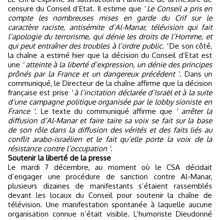
censure du Conseil d’Etat. Il estime que
' Le Conseil a pris en
compte les nombreuses mises en garde du Crif sur le
caractère raciste, antisémite d’Al-Manar, télévision qui fait
l’apologie du terrorisme, qui dénie les droits de l’Homme, et
qui peut entraîner des troubles à l’ordre public. '
De son côté,
la chaîne a estimé hier que la décision du Conseil d’Etat est
une
' atteinte à la liberté d’expression, un dénie des principes
prônés par la France et un dangereux précédent '
. Dans un
communiqué, le Directeur de la chaîne affirme que la décision
française est prise
' à l’incitation déclarée d’Israël et à la suite
d’une campagne politique organisée par le lobby sioniste en
France '
. Le texte du communiqué affirme que
' arrêter la
diffusion d’Al-Manar et faire taire sa voix se fait sur la base
de son rôle dans la diffusion des vérités et des faits liés au
conflit arabo-israélien et le fait qu’elle porte la voix de la
résistance contre l’occupation '
.
Soutenir la liberté de la presse
Le mardi 7 décembre, au moment où le CSA décidait
d’engager une procédure de sanction contre Al-Manar,
plusieurs dizaines de manifestants s’étaient rassemblés
devant les locaux du Conseil pour soutenir la chaîne de
télévision. Une manifestation spontanée à laquelle aucune
organisation connue n’était visible. L’humoriste Dieudonné