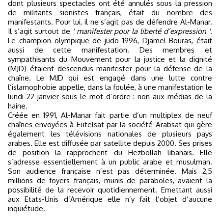
dont plusieurs spectacles ont été annulés sous la pression
de militants sionistes français, était du nombre des
manifestants. Pour lui, il ne s’agit pas de défendre Al-Manar.
Il s’agit surtout de
' manifester pour la liberté d’expression '
.
Le champion olympique de judo 1996, Djamel Bouras, était
aussi de cette manifestation. Des membres et
sympathisants du Mouvement pour la justice et la dignité
(MJD) étaient descendus manifester pour la défense de la
chaîne. Le MJD qui est engagé dans une lutte contre
l’islamophobie appelle, dans la foulée, à une manifestation le
lundi 22 janvier sous le mot d’ordre : non aux médias de la
haine.
Créée en 1991, Al-Manar fait partie d’un multiplex de neuf
chaînes envoyées à Eutelsat par la société Arabsat qui gère
également les télévisions nationales de plusieurs pays
arabes. Elle est diffusée par satellite depuis 2000. Ses prises
de position la rapprochent du Hezbollah libanais. Elle
s’adresse essentiellement à un public arabe et musulman.
Son audience française n’est pas déterminée. Mais 2,5
millions de foyers français, munis de paraboles, avaient la
possibilité de la recevoir quotidiennement. Emettant aussi
aux Etats-Unis d’Amérique elle n’y fait l’objet d’aucune
inquiétude.