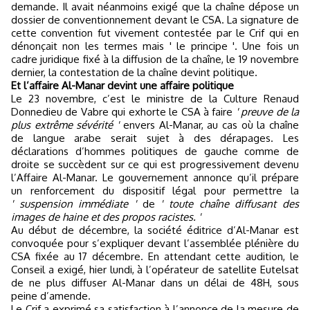
demande. Il avait néanmoins exigé que la chaîne dépose un
dossier de conventionnement devant le CSA. La signature de
cette convention fut vivement contestée par le Crif qui en
dénonçait non les termes mais ' le principe '. Une fois un
cadre juridique fixé à la diffusion de la chaîne, le 19 novembre
dernier, la contestation de la chaîne devint politique.
Et l’affaire Al-Manar devint une affaire politique
Le 23 novembre, c’est le ministre de la Culture Renaud
Donnedieu de Vabre qui exhorte le CSA à faire
' preuve de la
plus extrême sévérité '
envers Al-Manar, au cas où la chaîne
de langue arabe serait sujet à des dérapages. Les
déclarations d’hommes politiques de gauche comme de
droite se succèdent sur ce qui est progressivement devenu
l’Affaire Al-Manar. Le gouvernement annonce qu’il prépare
un renforcement du dispositif légal pour permettre la
' suspension immédiate '
de
' toute chaîne diffusant des
images de haine et des propos racistes. '
Au début de décembre, la société éditrice d’Al-Manar est
convoquée pour s’expliquer devant l’assemblée plénière du
CSA fixée au 17 décembre. En attendant cette audition, le
Conseil a exigé, hier lundi, à l’opérateur de satellite Eutelsat
de ne plus diffuser Al-Manar dans un délai de 48H, sous
peine d’amende.
Le Crif a exprimé sa satisfaction à l’annonce de la mesure de