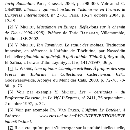
Tariq Ramadan
, Paris, Grasset, 2004, p. 298-300. Voir aussi
C.
Chartier,
L’homme qui veut instaurer l’islamisme en France
, in
L’Express International
, n° 2781, Paris, 18-24 octobre 2004, p.
12-19.
[2]
Y.
Michot
,
Musulman en Europe. Réflexions sur le chemin
de Dieu (1990-1998)
. Préface de Tariq
Ramadan
, Villemomble,
Éditions JSF, 2002.
[3]
Y.
Michot
,
Ibn Taymiyya. Le statut des moines
. Traduction
française, en référence à l’af­faire de Tibéhirine, par Nasreddin
Lebatelier
(Rubbân al-ghâriqîn fî qatl ruhbân Tîbhirîn)
, Beyrouth,
El-Safîna, «
Fetwas d’Ibn Taymiyya, II
», 1417/1997, 36 p.
[4]
L.
Wehbé
,
Une opinion islamique extrême. À propos des sept
Frères de Tibhi­rine
, in
Collectanea Cisterciensia
, 62/1,
Godewaers­velde, Abbaye du Mont des Cats, 2000, p. 72-78, 78-
80 ; p. 76.
[5]
Voir par exemple Y.
Michot
,
Les « certitudes » du
Professeur Dassetto
, in
Le Vif / L’Express
, n° 2411, 26 septembre -
2 octobre 1997, p. 32.
[6]
Voir par exemple Ph.
Van Parijs
,
L’Affaire Le Batelier
, à
l’adresse
www.etes.ucl.ac.be/PVP-INTERVENTIONS/PVP
interv97e.html
.
[7]
Il est vrai qu’on peut s’interroger sur la probité intellectuelle,