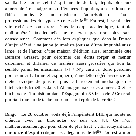
sa diatribe contre celui à qui me lie de fait, depuis plusieurs
années déjà et malgré nos différences d’opinion, une profonde et
fidèle amitié. Si un médecin s’autorisait des fautes
lle
professionnelles du type de celles de M
Fourest, il serait bien
vite radié de son ordre. Dans le corps académique, tant de
malhonnêteté intellectuelle ne resterait pas non plus sans
conséquence. Comment dès lors expliquer que dans la France
d’aujourd’hui, une jeune journaliste jouisse d’une impunité aussi
large, et de l’appui d’une maison d’édition aussi renommée que
Bernard Grasset, pour déformer des écrits forger et mentir,
calomnier et diffamer de manière aussi grossière qui bon lui
semble parmi les musulmans
[7]
? N’y aura-t-il donc personne
pour sonner l’alarme et expliquer qu’une telle dégénérescence du
métier évoque de plus en plus le harcèlement médiatique des
intellectuels israélites dans l’Allemagne nazie des années 30 et les
bûchers de l’Inquisition dans l’Espagne du XVIe siècle ? Ce serait
pourtant une noble tâche pour un esprit épris de la vérité !
Bingo ! Le 28 octobre, voilà déjà l’impénitent BHL qui monte au
créneau avec un bloc-notes de son cru
[8]
. Ce n’est
malheureusement que pour choir de plus haut !… En relayant sans
lle
une once d’esprit critique les allégations de M
Fourest à mon