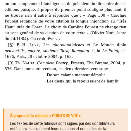
ou tout simplement l’intelligence, du président du directoire
de ces
éditions puisque, à propos du premier point souligné plus haut, il
ne trouve rien d’autre à répondre que : « Page 300 - Caroline
Fourest retranche de votre citation la longue injonction au “Très
Haut” tirée du Coran. Le choix de Caroline Fourest ne change rien
au sens général de sa citation de votre texte » (Olivier Nora, lettre
du 24/11/04). On croit rêver…
[8]
B.-H.
Lévy
,
Les altermondialistes et
Le Monde diplo
peuvent-ils, encore, soutenir Tariq Ramadan ?
, in
Le Point
, n°
1676, Paris, 28 octobre 2004, p. 162.
[9]
Th.
Nauta
,
Complete Poetry
, Piraeus, The Bireme, 2004, p.
536.
Dans une autre version, les deux derniers vers sont:
De son calame menteur démolit
Les dieux qui la repoussaient de leur lit.
À propos de la rubrique « POINTS DE VUE »
Les textes de cette rubrique sont signés par des contributeurs
extérieurs. Ils expriment leurs opinions et non celles de la