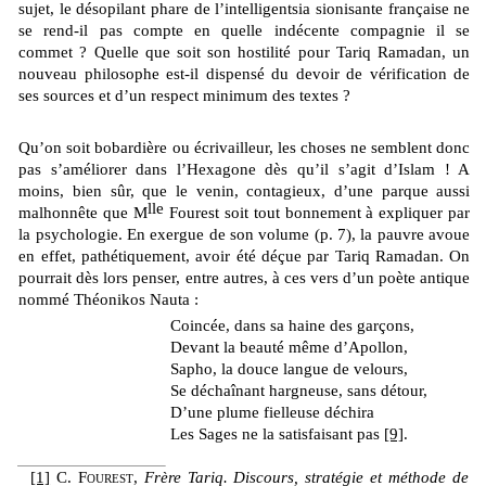
sujet, le désopilant phare de l’intelligentsia sionisante française ne
se rend-il pas compte en quelle indécente compagnie il se
commet ? Quelle que soit son hostilité pour Tariq Ramadan, un
nouveau philosophe est-il dispensé du devoir de vérification de
ses sources et d’un respect minimum des textes ?
Qu’on soit bobardière ou écrivailleur, les choses ne semblent donc
pas s’améliorer dans l’Hexagone dès qu’il s’agit d’Islam ! A
moins, bien sûr, que le venin, contagieux, d’une parque aussi
lle
malhonnête que M
Fourest soit tout bonnement à expliquer par
la psychologie. En exergue de son volume (p. 7), la pauvre avoue
en effet, pathétiquement, avoir été déçue par Tariq Ramadan. On
pourrait dès lors penser, entre autres, à ces vers d’un poète antique
nommé Théonikos Nauta :
Coincée, dans sa haine des garçons,
Devant la beauté même d’Apollon,
Sapho, la douce langue de velours,
Se déchaînant hargneuse, sans détour,
D’une plume fielleuse déchira
Les Sages ne la satisfaisant pas
[9]
.
[1]
C.
Fourest
,
Frère Tariq. Discours, stratégie et méthode de