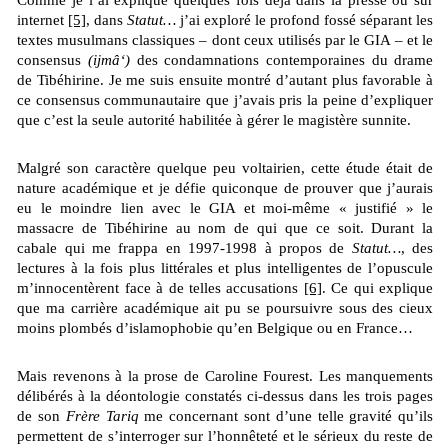
Comme je l’ai expliqué quelques fois déjà dans la presse ou sur
internet
[5]
, dans
Statut…
j’ai exploré le profond fossé séparant les
textes musulmans classiques – dont ceux utilisés par le GIA – et le
consensus
(ijmâ‘)
des condamnations contempo­raines du drame
de Tibéhirine. Je me suis ensuite montré d’autant plus favo­rable à
ce consensus communautaire que j’avais pris la peine d’expliquer
que c’est la seule autorité habilitée à gérer le magis­tère sunnite.
Malgré son caractère quelque peu voltairien, cette étude était de
nature académique et je défie quiconque de prouver que j’aurais
eu le moindre lien avec le GIA et moi-même « justifié » le
massacre de Tibéhirine au nom de qui que ce soit. Durant la
cabale qui me frappa en 1997-1998 à propos de
Statut…
, des
lectures à la fois plus littérales et plus intelligentes de l’opuscule
m’innocentèrent face à de telles accusations
[6]
. Ce qui explique
que ma carrière académique ait pu se poursuivre sous des cieux
moins plombés d’islamophobie qu’en Belgique ou en France…
Mais revenons à la prose de Caroline Fourest. Les manquements
délibérés à la déontologie constatés ci-dessus dans les trois pages
de son
Frère Tariq
me concernant sont d’une telle gravité qu’ils
permettent de s’interroger sur l’honnêteté et le sérieux du reste de