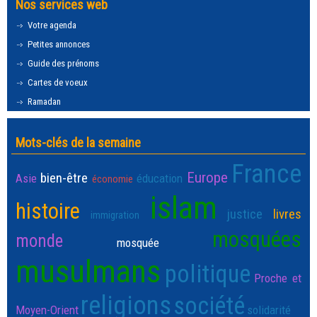
Nos services web
Votre agenda
Petites annonces
Guide des prénoms
Cartes de voeux
Ramadan
Mots-clés de la semaine
France
Europe
bien-être
Asie
éducation
économie
islam
histoire
justice
livres
immigration
mosquées
monde
mosquée
musulmans
politique
Proche et
religions
société
Moyen-Orient
solidarité