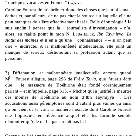
“ quelques vacances en France ” (...)… »
Caroline Fourest de m’attribuer donc des choses que je n’ai jamais
écrites et, par ailleurs, de ne pas citer la source sur laquelle elle ne
peut manquer de s’être effectivement basée. Belle déontologie ! Je
suis enclin à penser que la « journaliste d’investigation » n’a,
alors, en réalité point lu mon N.
Lebatelier
,
Ibn Taymiyya. Le
statut des moines
et n’en a qu’une « connaissance » – si on peut
dire – indirecte. A la malhonnêteté intellectuelle, elle joint un
manque de sérieux déshonorant sa profession autant que sa
personne.
3) Diffamation et malhonnêteté intellectuelle encore quand
lle
M
Fourest allègue, page 298 de
Frère Tariq
, que j’aurais écrit
que « le massacre de Tibéhirine était fondé coraniquement
parlant » et m’appelle, page 315, « Michot qui a justifié le meurtre
des moines de Tibéhirine au nom d’Ibn Taymiyya ». Des
accusations aussi péremptoires sont d’autant plus vaines qu’ainsi
qu’on vient de le voir, la manière inexacte dont Caroline Fourest
cite l’opuscule en référence auquel elle les formule semble
démontrer qu’elle ne l’a pas en fait pas lu !