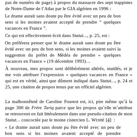
pas de numéro de page) à propos du massacre des sept trappistes
de Notre-Dame de l’Atlas par le GIA algérien en 1996 :
Le drame aurait sans doute pu être évité avec un peu de bon
sens si les moines avaient accepté de prendre “ quelques
vacances en France ”.
Ce qui est effectivement écrit dans
Statut…
, p. 25, est
:
On préférera penser que le drame aurait sans doute pu être
évité avec un peu de bon sens, si les moines avaient suivi la
sug­gestion du préfet de Médéa de prendre « quelques
vacances en France » (19 décembre 1993)…
À nouveau, mes propos sont délibérément altérés, mutilés, et je
me vois attribuer l’expression « quelques vacances en France »
qui est en vérité, ainsi que dûment indiqué dans
Statut…
, p. 24 et
25, une citation de propos tenus par un officiel algérien.
La malhonnêteté de Caroline Fourest est, ici, pire même qu’à la
page 300 de
Frère Tariq
parce que les propos qu’elle m’attribue
se retrouvent en fait littéralement dans une pseudo-citation de mon
Statut…
concoctée par le moine cistercien L.
Wehbé
[4]
:
« Le drame aurait sans doute pu être évité avec un peu de
bon sens si les moines avaient accepté de prendre