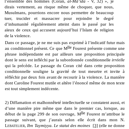
l’en­semble des hommes (Coran,
al-Mâ’ida
- V, 32) », je
dirais vertement, au risque même de choquer, que nous,
Musulmans, pourrions encore nous permettre de beaucoup
tuer, trucider et massacrer pour rejoindre le degré
d’inhumanité régulièrement atteint dans le passé par les
aïeux de ceux qui accusent aujourd’hui l’Islam de religion
de la violence.
Dans ce passage, je ne me suis pas exprimé à l’indicatif futur mais
lle
au conditionnel présent. Ce que M
Fourest présente comme une
phrase indépendante est par ailleurs une proposition principale
dont le sens est infléchi par la subordonnée conditionnelle
irréelle
qui la précède. Le passage du Coran cité dans cette proposition
conditionnelle souligne la gravité de tout meurtre et invite à
réfléchir par deux fois avant de recourir à la violence. La manière
dont Caroline Fourest mutile et altère l’énoncé même de mon texte
est tout simplement indécente.
2) Diffamation et malhonnêteté intellectuelle se constatent aussi, et
d’une manière pire même que dans le premier cas, lorsque, au
lle
début de la page 299 de son ouvrage, M
Fourest m’attribue le
passage suivant, que j’aurais selon elle écrit dans mon N.
Lebatelier
,
Ibn Taymiyya. Le statut des moines
[3]
(elle ne donne