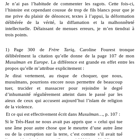
Je n’ai pas l’habitude de commenter les ragots. Cette fois-ci,
l’histoire est cependant cousue de trop de fils blancs pour que je
me prive du plaisir de dénoncer, textes à l’appui, la déformation
délibérée de la vérité, la diffamation et la malhonnêteté
intellectuelle. Délaissant de menues erreurs, je m’en tiendrai à
trois points.
1) Page 300 de
Frère Tariq
, Caroline Fourest tronque
délibérément la citation qu’elle donne de la page 107 de mon
Musulman en Europe
. La différence est grande en effet entre les
propos qu’elle m’attribue explicitement :
Je dirai vertement, au risque de choquer, que nous,
musulmans, pourrions encore nous permettre de beaucoup
tuer, trucider et massacrer pour rejoindre le degré
d’inhumanité régulièrement atteint dans le passé par les
aïeux de ceux qui accusent aujourd’hui l’islam de religion
de la violence.
Et ce qui est effectivement écrit dans
Musulman…
, p. 107 :
Si le Très-Haut ne nous avait pas appris que « celui qui tue
une âme pour autre chose que le meurtre d’une autre âme
ou de la corruption sur la terre, c’est comme s’il avait tué