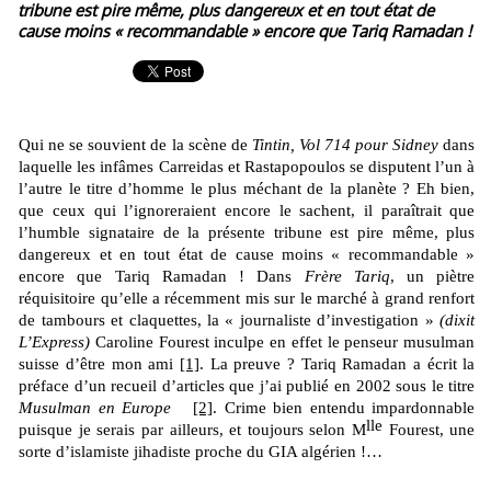
tribune est pire même, plus dangereux et en tout état de
cause moins « recommandable » encore que Tariq Ramadan !
Qui ne se souvient de la scène de
Tintin, Vol 714 pour Sidney
dans
laquelle les infâmes Carreidas et Rastapopoulos se disputent l’un à
l’autre le titre d’homme le plus méchant de la planète ? Eh bien,
que ceux qui l’ignoreraient encore le sachent, il paraîtrait que
l’humble signataire de la présente tribune est pire même, plus
dangereux et en tout état de cause moins « recommandable »
encore que Tariq Ramadan ! Dans
Frère Tariq
, un piètre
réquisitoire qu’elle a récemment mis sur le marché à grand renfort
de tambours et claquettes, la « journaliste d’investigation »
(dixit
L’Express)
Caroline Fourest inculpe en effet le penseur musulman
suisse d’être mon ami
[1]
. La preuve ? Tariq Ramadan a écrit la
préface d’un recueil d’articles que j’ai publié en 2002 sous le titre
Musulman en Europe
[2]
. Crime bien entendu impardonnable
lle
puisque je serais par ailleurs, et toujours selon M
Fourest, une
sorte d’islamiste jihadiste proche du GIA algérien !…