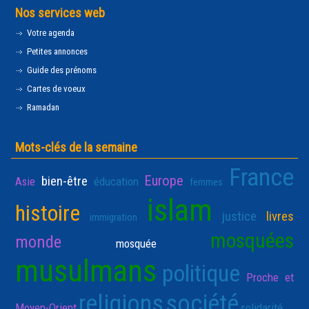
Nos services web
Votre agenda
Petites annonces
Guide des prénoms
Cartes de voeux
Ramadan
Mots-clés de la semaine
France
Europe
bien-être
Asie
éducation
femmes
islam
histoire
justice
livres
immigration
mosquées
monde
mosquée
musulmans
politique
Proche et
religions
société
Moyen-Orient
solidarité