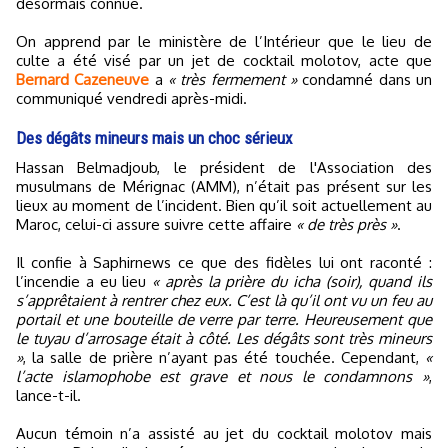
désormais connue.
On apprend par le ministère de l’Intérieur que le lieu de
culte a été visé par un jet de cocktail molotov, acte que
Bernard Cazeneuve
a
« très fermement »
condamné dans un
communiqué vendredi après-midi.
Des dégâts mineurs mais un choc sérieux
Hassan Belmadjoub, le président de l'Association des
musulmans de Mérignac (AMM), n’était pas présent sur les
lieux au moment de l’incident. Bien qu’il soit actuellement au
Maroc, celui-ci assure suivre cette affaire
« de très près »
.
Il confie à Saphirnews ce que des fidèles lui ont raconté :
l’incendie a eu lieu
« après la prière du icha (soir), quand ils
s’apprêtaient à rentrer chez eux. C’est là qu’il ont vu un feu au
portail et une bouteille de verre par terre. Heureusement que
le tuyau d’arrosage était à côté. Les dégâts sont très mineurs
»
, la salle de prière n’ayant pas été touchée. Cependant,
«
l’acte islamophobe est grave et nous le condamnons »
,
lance-t-il.
Aucun témoin n’a assisté au jet du cocktail molotov mais