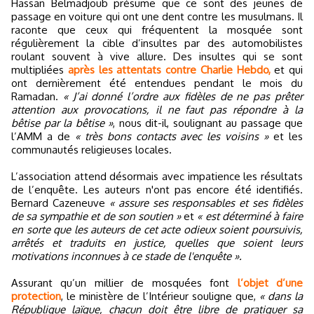
Hassan Belmadjoub présume que ce sont des jeunes de
passage en voiture qui ont une dent contre les musulmans. Il
raconte que ceux qui fréquentent la mosquée sont
régulièrement la cible d’insultes par des automobilistes
roulant souvent à vive allure. Des insultes qui se sont
multipliées
après les attentats contre Charlie Hebdo,
et qui
ont dernièrement été entendues pendant le mois du
Ramadan.
« J’ai donné l’ordre aux fidèles de ne pas prêter
attention aux provocations, il ne faut pas répondre à la
bêtise par la bêtise »
, nous dit-il, soulignant au passage que
l’AMM a de
« très bons contacts avec les voisins »
et les
communautés religieuses locales.
L’association attend désormais avec impatience les résultats
de l’enquête. Les auteurs n'ont pas encore été identifiés.
Bernard Cazeneuve
« assure ses responsables et ses fidèles
de sa sympathie et de son soutien »
et
« est déterminé à faire
en sorte que les auteurs de cet acte odieux soient poursuivis,
arrêtés et traduits en justice, quelles que soient leurs
motivations inconnues à ce stade de l'enquête ».
Assurant qu’un millier de mosquées font
l’objet d’une
protection
, le ministère de l’Intérieur souligne que,
« dans la
République laïque, chacun doit être libre de pratiquer sa