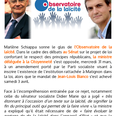
Marlène Schiappa sonne le glas de
l'Observatoire de la
laïcité
. Dans le cadre des débats
au Sénat
sur le projet de loi
confortant le respect des principes républicains,
la ministre
déléguée à la Citoyenneté
s'est opposée, mercredi 31 mars,
à un amendement porté par le Parti socialiste visant à
inscrire l’existence de l’institution rattachée à Matignon dans
la loi, alors que le mandat de
Jean-Louis Bianco
s'est achevé
samedi 3 avril.
Face à l’incompréhension entrainée par ce rejet, notamment
celle du sénateur socialiste Didier Marie qui a jugé
« très
étonnant à l’occasion d’un texte sur la laïcité, de signifier la
fin du principal outil qui permet de la faire vivre »
, la ministre
a expliqué qu’il était nécessaire de de
« faire évoluer le
portage de de la laïcité dans l’appareil d’Etat »
et que la