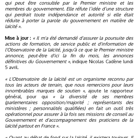
qui peut être consultée par le Premier ministre et les
membres du gouvernement. Elle réfute l’idée d’une structure
qui perdrait toute indépendance et autorité si elle était
réduite à porter la parole du gouvernement en matière de
laïcité »
.
Mise à jour :
« Il m'a été demandé d'assurer la poursuite des
actions de formation, de service public et d'information de
l'Observatoire de la laïcité, jusqu'à ce que le Premier ministre
annonce, peut-être d'ici la fin du mois, les annonces
définitives du Gouvernement »
, indique Nicolas Cadène lundi
5 avril.
« L'Observatoire de la laïcité est un organisme reconnu par
tous les acteurs de terrain, que nous remercions pour leurs
innombrables marques de soutien »
, ajoute le rapporteur
général, pour qui
« la diversité de ses membres
(parlementaires opposition/majorité ; représentants des
ministères ; personnalités qualifiées) en fait un outil très
opérationnel pour assurer à la fois ses missions de conseil au
Gouvernement et d'accompagnement des praticiens de la
laïcité partout en France ».
« Quant au débat de fond sur la laïcité, il existera toujours. Il