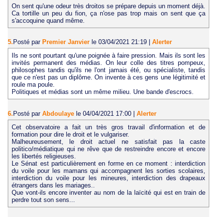
On sent qu'une odeur très droitos se prépare depuis un moment déjà.
Ca tortille un peu du fion, ça n'ose pas trop mais on sent que ça
s'accoquine quand même.
5.
Posté par
Premier Janvier
le 03/04/2021 21:19
|
Alerter
Ils ne sont pourtant qu'une poignée à faire pression. Mais ils sont les
invités permanent des médias. On leur colle des titres pompeux,
philosophes tandis qu'ils ne l'ont jamais été, ou spécialiste, tandis
que ce n'est pas un diplôme. On invente à ces gens une légitimité et
roule ma poule.
Politiques et médias sont un même milieu. Une bande d'escrocs.
6.
Posté par
Abdoulaye
le 04/04/2021 17:00
|
Alerter
Cet observatoire a fait un très gros travail d'information et de
formation pour dire le droit et le vulgariser.
Malheureusement, le droit actuel ne satisfait pas la caste
politico/médiatique qui ne rêve que de restreindre encore et encore
les libertés religieuses.
Le Sénat est particulièrement en forme en ce moment : interdiction
du voile pour les mamans qui accompagnent les sorties scolaires,
interdiction du voile pour les mineures, interdiction des drapeaux
étrangers dans les mariages..
Que vont-ils encore inventer au nom de la laïcité qui est en train de
perdre tout son sens...