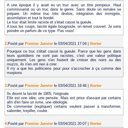
A une époque il y avait eu un truc avec un titre pompeux. Haut
commissariat ou un truc dans le genre. Sans doute un remake se
prépare. Un même truc très droitos, intégration des immigrés,
assimilation et tout le bordel.
Le truc était limite raciste et s'était cassé la gueule.
A tous les coups, laicité égale bougnoule, on remet couvert. Je sens
poindre un parfum de ce type. Pas vous!
2.
Posté par
Premier Janvier
le 03/04/2021 17:04
|
Alerter
Pourquoi ce truc s'était cassé la gueule. Parce que les gens dans
leurs quotidiens ne sont pas racistes, c'est une valeur politique
uniquement. Les gens s'en foutent de croiser des noirs ou des
muzzs, ils n'en ont rien à cirer.
Il n'y a que les politiciens pour pour s'accrocher à ça comme des
morpions.
3.
Posté par
Premier Janvier
le 03/04/2021 19:46
|
Alerter
Ils disent la laicité de 1905, l'originale.
Elle est une idée; une pensée. Mais est prise d'assaut par certains
afin d'en faire un isme, une idéologie.
De commenter (expliquer) certains veulent passer à transformer,
saborder, torpiller, couler.
4.
Posté par
Premier Janvier
le 03/04/2021 20:07
|
Alerter