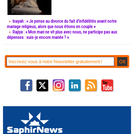
Inayah : « Je pense au divorce du fait d’infidélités avant notre
mariage religieux, alors que nous étions en couple »
Rajiya : « Mon mari ne vit plus avec nous, ne participe pas aux
dépenses : suis-je encore mariée ? »