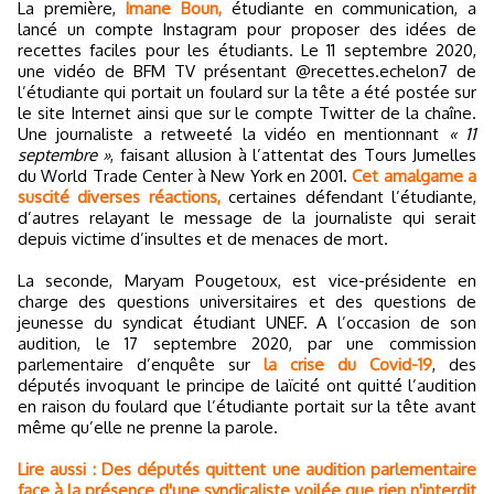
La première,
Imane Boun,
étudiante en communication, a
lancé un compte Instagram pour proposer des idées de
recettes faciles pour les étudiants. Le 11 septembre 2020,
une vidéo de BFM TV présentant @recettes.echelon7 de
l’étudiante qui portait un foulard sur la tête a été postée sur
le site Internet ainsi que sur le compte Twitter de la chaîne.
Une journaliste a retweeté la vidéo en mentionnant
« 11
septembre »
, faisant allusion à l’attentat des Tours Jumelles
du World Trade Center à New York en 2001.
Cet amalgame a
suscité diverses réactions,
certaines défendant l’étudiante,
d’autres relayant le message de la journaliste qui serait
depuis victime d’insultes et de menaces de mort.
La seconde, Maryam Pougetoux, est vice-présidente en
charge des questions universitaires et des questions de
jeunesse du syndicat étudiant UNEF. A l’occasion de son
audition, le 17 septembre 2020, par une commission
parlementaire d’enquête sur
la crise du Covid-19
, des
députés invoquant le principe de laïcité ont quitté l’audition
en raison du foulard que l’étudiante portait sur la tête avant
même qu’elle ne prenne la parole.
Lire aussi : Des députés quittent une audition parlementaire
face à la présence d'une syndicaliste voilée que rien n'interdit