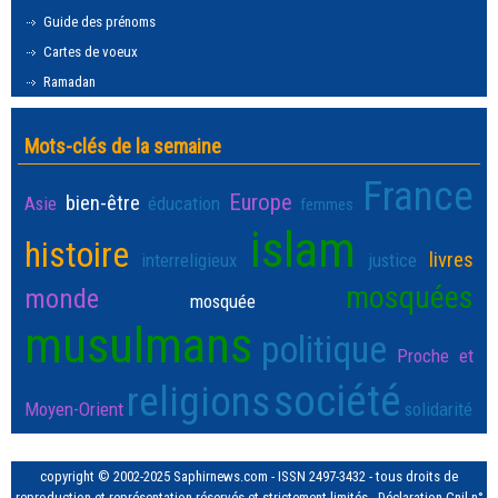
Guide des prénoms
Cartes de voeux
Ramadan
Mots-clés de la semaine
France
Europe
bien-être
Asie
éducation
femmes
islam
histoire
livres
interreligieux
justice
mosquées
monde
mosquée
musulmans
politique
Proche et
société
religions
Moyen-Orient
solidarité
copyright © 2002-2025 Saphirnews.com - ISSN 2497-3432 - tous droits de
reproduction et représentation réservés et strictement limités - Déclaration Cnil n°