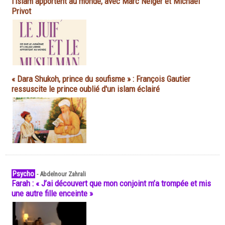
l'islam apportent au monde, avec Marc Neiger et Michaël
Privot
« Dara Shukoh, prince du soufisme » : François Gautier
ressuscite le prince oublié d'un islam éclairé
Psycho
-
Abdelnour Zahrali
Farah : « J’ai découvert que mon conjoint m’a trompée et mis
une autre fille enceinte »