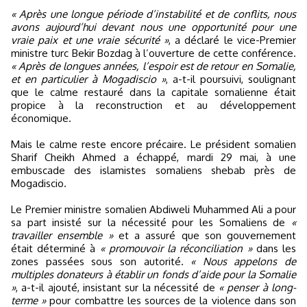
« Après une longue période d’instabilité et de conflits, nous
avons aujourd’hui devant nous une opportunité pour une
vraie paix et une vraie sécurité »
, a déclaré le vice-Premier
ministre turc Bekir Bozdag à l’ouverture de cette conférence.
« Après de longues années, l’espoir est de retour en Somalie,
et en particulier à Mogadiscio »
, a-t-il poursuivi, soulignant
que le calme restauré dans la capitale somalienne était
propice à la reconstruction et au développement
économique.
Mais le calme reste encore précaire. Le président somalien
Sharif Cheikh Ahmed a échappé, mardi 29 mai, à une
embuscade des islamistes somaliens shebab près de
Mogadiscio.
Le Premier ministre somalien Abdiweli Muhammed Ali a pour
sa part insisté sur la nécessité pour les Somaliens de
«
travailler ensemble »
et a assuré que son gouvernement
était déterminé à
« promouvoir la réconciliation »
dans les
zones passées sous son autorité.
« Nous appelons de
multiples donateurs à établir un fonds d’aide pour la Somalie
»
, a-t-il ajouté, insistant sur la nécessité de
« penser à long-
terme »
pour combattre les sources de la violence dans son