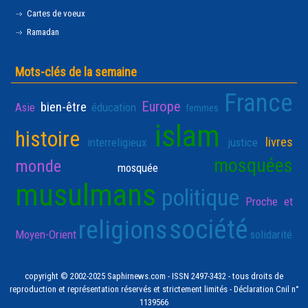
Cartes de voeux
Ramadan
Mots-clés de la semaine
France
Europe
bien-être
Asie
éducation
femmes
islam
histoire
livres
interreligieux
justice
mosquées
monde
mosquée
musulmans
politique
Proche et
société
religions
Moyen-Orient
solidarité
copyright © 2002-2025 Saphirnews.com - ISSN 2497-3432 - tous droits de
reproduction et représentation réservés et strictement limités - Déclaration Cnil n°
1139566