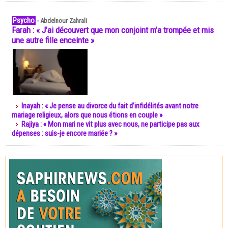
Psycho
-
Abdelnour Zahrali
Farah : « J’ai découvert que mon conjoint m’a trompée et mis
une autre fille enceinte »
Inayah : « Je pense au divorce du fait d’infidélités avant notre
mariage religieux, alors que nous étions en couple »
Rajiya : « Mon mari ne vit plus avec nous, ne participe pas aux
dépenses : suis-je encore mariée ? »