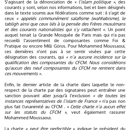
S'agissant de la dénonciation de
« l’islam politique »
, des
courants y sont, selon nos informations, bel et bien désignés
dans le texte soumis aux fédérations comme suit : il s'agit de
ceux
« appelés communément salafisme (wahhabisme), le
tabligh ainsi que ceux liés à la pensée des Frères musulmans
et des courants nationalistes qui s’y rattachent »
. Un point
auquel tenait la Grande Mosquée de Paris mais qui n'a pas
recueilli l'assentiment de composantes comme Foi &
Pratique ou encore Milli Görus. Pour Mohammed Moussaoui,
ces dernières n'ont pas à se sentir visées par cette
désignation des courants, qui
« n’a aucune incidence sur la
qualification des composantes du CFCM. Nous considérons
qu'aucun des neuf composantes du CFCM ne rentrent dans
ces mouvements »
.
Enfin, le dernier article de la charte dans laquelle le non-
respect de la charte par des signataires peut entraîner une
sanction pouvant aller jusqu'à l'exclusion
« de toutes les
instances représentatives de l’islam de France »
n'a pas non
plus fait l'unanimité au CFCM .
« Cette charte n’a aucun effet
sur les statuts du CFCM »
, veut également rassurer
Mohammed Moussaoui.
La charte
« peut être perfectible »
, indique le président du