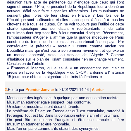
désunion faire acte de pénitence qui n’engage que ceux qui l’ont
signé et encore ! Pire, le président de la République leur a donné un
nouveau délai pour faire signer les réfractaires. Les musulmans ne
seraient plus libres de leur choix en France ? Les lois de la
République sont suffisantes et elles s’appliquent à égalité à tous les
citoyens et à tous les cultes. On ne voit toujours pas l’utilité de cette
charte spécifique aux soi disant « représentants » du culte
musulman dont bcp sont liés à leur consulat d’origine. Récemment,
l'ambassadeur d’Algerie a affirmé que la grande mosquée de Paris
construite du temps de la colonisation appartenait à son pays. Par
conséquent. le prétendu « recteur » connu comme ancien pro
Bouteflika mais qui n’est pas à son premier revirement et qui exerce
un mandat contesté, serait au service de l’Algérie ? Comme
d’habitude sur le plan de l’islam consulaire rien ne change vraiment.
Conclusion de l’article :
« Emmanuel Macron, qui a salué « un engagement net, clair et
précis en faveur de la République » du CFCM, a donné à l'instance
15 jours pour obtenir la signature des trois fédérations. »
2.
Posté par
Premier Janvier
le 21/01/2021 14:46
|
Alerter
Mentionner des ingérences à quelque part une connotation raciste.
Musulman étranger égale suspect, pas conforme.
Or islam et musulman sont deux différents.
Le problème de l'islam en France est qu'il est consulaire, rattaché à
l'étranger. Tout est là. Dans la confusion entre islam et musulman.
On peut être musulman Français et être une crapule et être
musulman étranger et être honorable.
Mais l'on en parle comme s'ils étaient des synonymes.