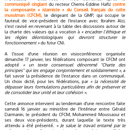
communiqué cinglant
du recteur Chems-Eddine Hafiz
contre
la composante « islamiste » du Conseil français du culte
musulman (CFCM),
le dirigeant de la GMP, qui occupe le
fauteuil de vice-président de l'instance avec Ibrahim Alci,
s'est ravisé en revenant à la table des discussions autour de
la charte des valeurs qui a vocation à
« encadrer l’éthique et
les règles déontologiques qui devront structurer le
fonctionnement »
du futur CNI.
A l'issue d'une réunion en visioconférence organisée
dimanche 17 janvier, les fédérations composant le CFCM ont
adopté
« un texte consensuel dénommé "Charte des
principes" qui les engage conjointement et solidairement »
, a
fait savoir la présidence de l'instance dans un communiqué.
Un choix dicté, pour les fédérations, par
« la nécessité de
dépasser leurs formulations particulières afin de préserver et
de consolider leur unité et leur cohésion »
.
Cette annonce intervient au lendemain d'une rencontre faite
samedi 16 janvier au ministère de l'Intérieur entre Gérald
Darmanin, le président du CFCM, Mohammed Moussaoui et
ses deux vice-présidents, durant laquelle le texte très
attendu a été présenté.
« Je salue le travail entamé par le