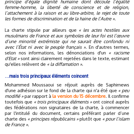
principe d’égale dignité humaine dont découle l’égalité
femme-homme, la liberté de conscience et de religion,
l’attachement à la raison et au libre-arbitre, le rejet de toute
les formes de discrimination et de la haine de l’Autre »
.
La charte stipule par ailleurs que
« les actes hostiles aux
musulmans de France et aux symboles de leur foi est l’œuvre
d’une minorité extrémiste qui ne saurait être confondu ni
avec l’État ni avec le peuple français »
. En d'autres termes,
selon nos informations, les dénonciations d'un
« racisme
d'Etat »
sont ainsi clairement rejetées dans le texte, estimant
qu'elles relèvent de
« la diffamation »
.
...mais trois principaux éléments coincent
Mohammed Moussaoui se réjouit auprès de Saphirnews
d'une adhésion sur le fond de la charte qui n'a été que
« peu
modifié »
par rapport à
la version du 15 décembre
. Il confirme
toutefois que
« trois principaux éléments »
ont coincé auprès
des fédérations non signataires de la charte, à commencer
par l'intitulé du document, certains préférant parler d’une
charte des
« principes républicains »
plutôt que
« pour l’islam
de France »
.