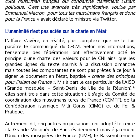
culte musulman français qui condamne clairement l’islam
politique. C’est une avancée très significative, voulue par
Emmanuel Macron, pour tous les musulmans français et donc
pour la France »
, avait déclaré le ministre via Twitter.
L'unanimité n'est pas actée sur la charte en l'état
L'affaire s'avère, en réalité, plus complexe que ne le fait
paraître le communiqué du CFCM. Selon nos informations,
l'ensemble des fédérations ont effectivement acté le
principe d'une charte des valeurs pour le CNI ainsi que les
grandes lignes du texte soumis à la discussion dimanche
mais toutes les composantes ne sont pas prêtes à ce jour à
signer le document en l'état, baptisé
« charte des principes
pour l’islam de France »
. Mis à part le cas particulier de l'AISD
(Grande mosquée – Saint-Denis de l'Ile de la Réunion),*
elles sont trois dans cette situation : il s'agit du Comité de
coordination des musulmans turcs de France (CCMTF), de la
Confédération islamique Milli Görus (CIMG) et de Foi &
Pratique.
Autrement dit, cinq autres organisations ont adopté le texte
: la Grande Mosquée de Paris évidemment mais également
l'Union des mosquées de France (UMF), le Rassemblement