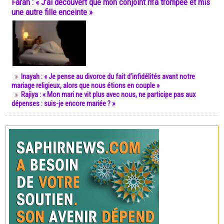
Farah : « J’ai découvert que mon conjoint m’a trompée et mis
une autre fille enceinte »
Inayah : « Je pense au divorce du fait d’infidélités avant notre
mariage religieux, alors que nous étions en couple »
Rajiya : « Mon mari ne vit plus avec nous, ne participe pas aux
dépenses : suis-je encore mariée ? »