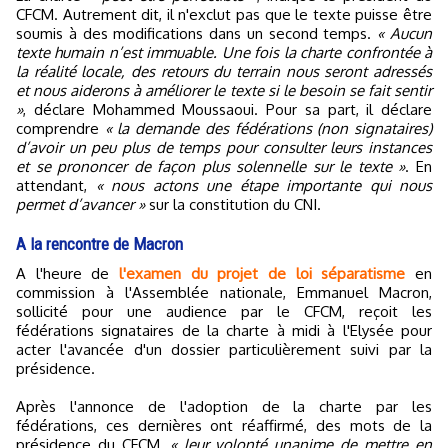
CFCM. Autrement dit, il n'exclut pas que le texte puisse être
soumis à des modifications dans un second temps.
« Aucun
texte humain n’est immuable. Une fois la charte confrontée à
la réalité locale, des retours du terrain nous seront adressés
et nous aiderons à améliorer le texte si le besoin se fait sentir
»
, déclare Mohammed Moussaoui. Pour sa part, il déclare
comprendre
« la demande des fédérations (non signataires)
d’avoir un peu plus de temps pour consulter leurs instances
et se prononcer de façon plus solennelle sur le texte »
. En
attendant,
« nous actons une étape importante qui nous
permet d’avancer »
sur la constitution du CNI.
A la rencontre de Macron
A l'heure de
l'examen du projet de loi séparatisme
en
commission à l'Assemblée nationale, Emmanuel Macron,
sollicité pour une audience par le CFCM, reçoit les
fédérations signataires de la charte à midi à l'Elysée pour
acter l'avancée d'un dossier particulièrement suivi par la
présidence.
Après l'annonce de l'adoption de la charte par les
fédérations, ces dernières ont réaffirmé, des mots de la
présidence du CFCM,
« leur volonté unanime de mettre en