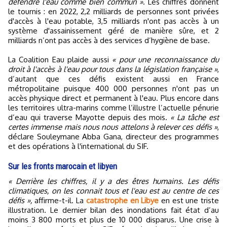
défendre l'eau comme bien commun »
. Les chiffres donnent
le tournis : en 2022, 2,2 milliards de personnes sont privées
d'accès à l'eau potable, 3,5 milliards n'ont pas accès à un
système d'assainissement géré de manière sûre, et 2
milliards n’ont pas accès à des services d’hygiène de base.
La Coalition Eau plaide aussi
« pour une reconnaissance du
droit à l'accès à l'eau pour tous dans la législation française »
,
d’autant que ces défis existent aussi en France
métropolitaine puisque 400 000 personnes n'ont pas un
accès physique direct et permanent à l'eau. Plus encore dans
les territoires ultra-marins comme l’illustre l’actuelle pénurie
d’eau qui traverse Mayotte depuis des mois.
« La tâche est
certes immense mais nous nous attelons à relever ces défis »
,
déclare Souleymane Abba Gana, directeur des programmes
et des opérations à l'international du SIF.
Sur les fronts marocain et libyen
« Derrière les chiffres, il y a des êtres humains. Les défis
climatiques, on les connait tous et l'eau est au centre de ces
défis »,
affirme-t-il. La
catastrophe en Libye
en est une triste
illustration. Le dernier bilan des inondations fait état d’au
moins 3 800 morts et plus de 10 000 disparus. Une crise à