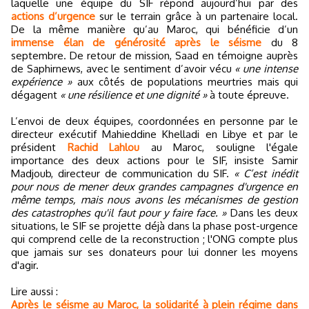
laquelle une équipe du SIF répond aujourd’hui par des
actions d’urgence
sur le terrain grâce à un partenaire local.
De la même manière qu’au Maroc, qui bénéficie d’un
immense élan de générosité après le séisme
du 8
septembre. De retour de mission, Saad en témoigne auprès
de Saphirnews, avec le sentiment d’avoir vécu
« une intense
expérience »
aux côtés de populations meurtries mais qui
dégagent
« une résilience et une dignité »
à toute épreuve.
L’envoi de deux équipes, coordonnées en personne par le
directeur exécutif Mahieddine Khelladi en Libye et par le
président
Rachid Lahlou
au Maroc, souligne l'égale
importance des deux actions pour le SIF, insiste Samir
Madjoub, directeur de communication du SIF.
« C’est inédit
pour nous de mener deux grandes campagnes d'urgence en
même temps, mais nous avons les mécanismes de gestion
des catastrophes qu'il faut pour y faire face. »
Dans les deux
situations, le SIF se projette déjà dans la phase post-urgence
qui comprend celle de la reconstruction ; l'ONG compte plus
que jamais sur ses donateurs pour lui donner les moyens
d'agir.
Lire aussi :
Après le séisme au Maroc, la solidarité à plein régime dans