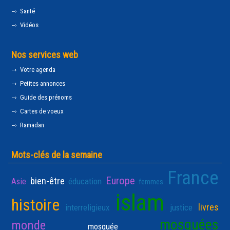
Santé
Vidéos
Nos services web
Votre agenda
Petites annonces
Guide des prénoms
Cartes de voeux
Ramadan
Mots-clés de la semaine
France
Europe
bien-être
Asie
éducation
femmes
islam
histoire
livres
interreligieux
justice
mosquées
monde
mosquée