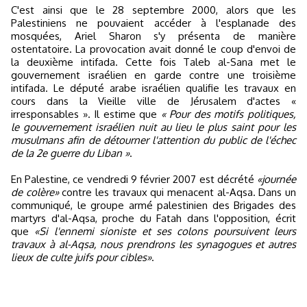
C'est ainsi que le 28 septembre 2000, alors que les
Palestiniens ne pouvaient accéder à l'esplanade des
mosquées, Ariel Sharon s'y présenta de manière
ostentatoire. La provocation avait donné le coup d'envoi de
la deuxième intifada. Cette fois Taleb al-Sana met le
gouvernement israélien en garde contre une troisième
intifada. Le député arabe israélien qualifie les travaux en
cours dans la Vieille ville de Jérusalem d'actes «
irresponsables ». Il estime que
« Pour des motifs politiques,
le gouvernement israélien nuit au lieu le plus saint pour les
musulmans afin de détourner l'attention du public de l'échec
de la 2e guerre du Liban »
.
En Palestine, ce vendredi 9 février 2007 est décrété
«journée
de colère»
contre les travaux qui menacent al-Aqsa. Dans un
communiqué, le groupe armé palestinien des Brigades des
martyrs d'al-Aqsa, proche du Fatah dans l'opposition, écrit
que
«Si l'ennemi sioniste et ses colons poursuivent leurs
travaux à al-Aqsa, nous prendrons les synagogues et autres
lieux de culte juifs pour cibles»
.