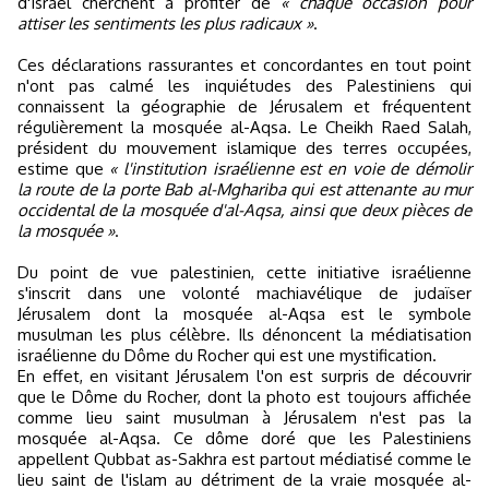
d'Israël cherchent à profiter de
« chaque occasion pour
attiser les sentiments les plus radicaux »
.
Ces déclarations rassurantes et concordantes en tout point
n'ont pas calmé les inquiétudes des Palestiniens qui
connaissent la géographie de Jérusalem et fréquentent
régulièrement la mosquée al-Aqsa. Le Cheikh Raed Salah,
président du mouvement islamique des terres occupées,
estime que
« l'institution israélienne est en voie de démolir
la route de la porte Bab al-Mghariba qui est attenante au mur
occidental de la mosquée d'al-Aqsa, ainsi que deux pièces de
la mosquée »
.
Du point de vue palestinien, cette initiative israélienne
s'inscrit dans une volonté machiavélique de judaïser
Jérusalem dont la mosquée al-Aqsa est le symbole
musulman les plus célèbre. Ils dénoncent la médiatisation
israélienne du Dôme du Rocher qui est une mystification.
En effet, en visitant Jérusalem l'on est surpris de découvrir
que le Dôme du Rocher, dont la photo est toujours affichée
comme lieu saint musulman à Jérusalem n'est pas la
mosquée al-Aqsa. Ce dôme doré que les Palestiniens
appellent Qubbat as-Sakhra est partout médiatisé comme le
lieu saint de l'islam au détriment de la vraie mosquée al-