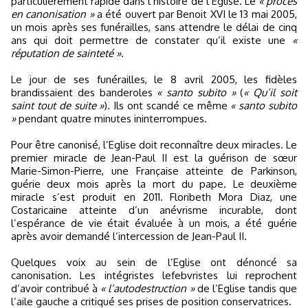
particulièrement rapide dans l’histoire de l’Eglise. Le
« procès
en canonisation »
a été ouvert par Benoit XVI le 13 mai 2005,
un mois après ses funérailles, sans attendre le délai de cinq
ans qui doit permettre de constater qu’il existe une
«
réputation de sainteté »
.
Le jour de ses funérailles, le 8 avril 2005, les fidèles
brandissaient des banderoles
« santo subito »
(
« Qu’il soit
saint tout de suite »
). Ils ont scandé ce même
« santo subito
»
pendant quatre minutes ininterrompues.
Pour être canonisé, l’Eglise doit reconnaître deux miracles. Le
premier miracle de Jean-Paul II est la guérison de sœur
Marie-Simon-Pierre, une Française atteinte de Parkinson,
guérie deux mois après la mort du pape. Le deuxième
miracle s’est produit en 2011. Floribeth Mora Diaz, une
Costaricaine atteinte d’un anévrisme incurable, dont
l’espérance de vie était évaluée à un mois, a été guérie
après avoir demandé l’intercession de Jean-Paul II.
Quelques voix au sein de l’Eglise ont dénoncé sa
canonisation. Les intégristes lefebvristes lui reprochent
d’avoir contribué à
« l’autodestruction »
de l’Eglise tandis que
l’aile gauche a critiqué ses prises de position conservatrices.