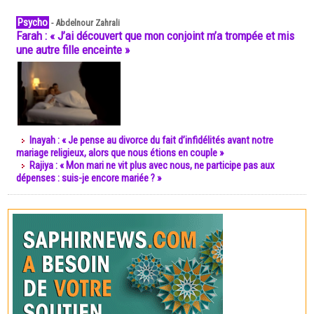
Psycho
-
Abdelnour Zahrali
Farah : « J’ai découvert que mon conjoint m’a trompée et mis
une autre fille enceinte »
Inayah : « Je pense au divorce du fait d’infidélités avant notre
mariage religieux, alors que nous étions en couple »
Rajiya : « Mon mari ne vit plus avec nous, ne participe pas aux
dépenses : suis-je encore mariée ? »