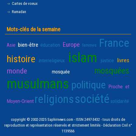
Cartes de voeux
Ramadan
Mots-clés de la semaine
France
Europe
bien-être
Asie
éducation
femmes
islam
histoire
livres
interreligieux
justice
mosquées
monde
mosquée
musulmans
politique
Proche et
société
religions
Moyen-Orient
solidarité
copyright © 2002-2025 Saphirnews.com - ISSN 2497-3432 - tous droits de
reproduction et représentation réservés et strictement limités - Déclaration Cnil n°
1139566