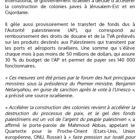
international, le gouvernement israélien a décidé d’accélérer
la construction de colonies juives à Jérusalem-Est et en
Cisjordanie.
Il gèle aussi provisoirement le transfert de fonds dus à
l'Autorité palestinienne (AP), qui correspond au
remboursement des droits de douane et de la TVA prélevés
sur les produits destinés aux Palestiniens qui transitent par
les ports et aéroports israéliens. Une somme qui s’élève
chaque mois à pas moins de 50 millions de dollars, qui assure
30 % du budget de l'AP et permet de payer ses 140 000
fonctionnaires.
« Ces mesures ont été prises par le forum des huit principaux
ministres sous la présidence du Premier ministre, Benjamin
Netanyahou, en guise de sanction après le vote à l'Unesco »
,
a précisé une source israélienne.
« Accélérer la construction des colonies revient à accélérer la
destruction du processus de paix, et le gel des fonds
palestiniens est un vol de l'argent du peuple palestinien »
, a
affirmé le porte-parole de Mahmoud Abbas, appelant le
Quartette pour le Proche-Orient (Etats-Unis, Union
européenne, ONU, Russie) à
« faire pression sur Israël pour